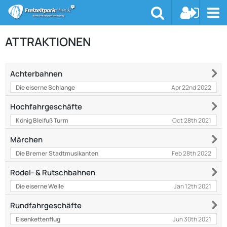
ATTRAKTIONEN
Achterbahnen
Apr 22nd 2022
Die eiserne Schlange
Hochfahrgeschäfte
Oct 28th 2021
König Bleifuß Turm
Märchen
Feb 28th 2022
Die Bremer Stadtmusikanten
Rodel- & Rutschbahnen
Jan 12th 2021
Die eiserne Welle
Rundfahrgeschäfte
Jun 30th 2021
Eisenkettenflug