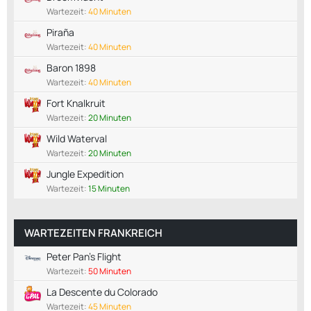
Wartezeit:
40 Minuten
Piraña
Wartezeit:
40 Minuten
Baron 1898
Wartezeit:
40 Minuten
Fort Knalkruit
Wartezeit:
20 Minuten
Wild Waterval
Wartezeit:
20 Minuten
Jungle Expedition
Wartezeit:
15 Minuten
WARTEZEITEN FRANKREICH
Peter Pan's Flight
Wartezeit:
50 Minuten
La Descente du Colorado
Wartezeit:
45 Minuten