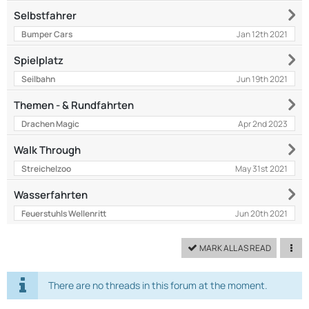
Selbstfahrer
Jan 12th 2021
Bumper Cars
Spielplatz
Jun 19th 2021
Seilbahn
Themen - & Rundfahrten
Apr 2nd 2023
Drachen Magic
Walk Through
May 31st 2021
Streichelzoo
Wasserfahrten
Jun 20th 2021
Feuerstuhls Wellenritt
MARK ALL AS READ
There are no threads in this forum at the moment.