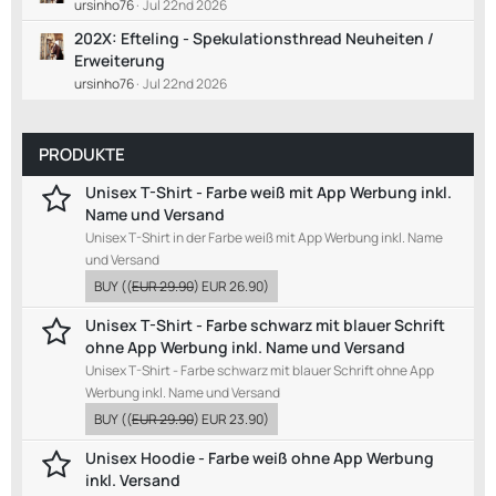
ursinho76
Jul 22nd 2026
202X: Efteling - Spekulationsthread Neuheiten /
Erweiterung
ursinho76
Jul 22nd 2026
PRODUKTE
Unisex T-Shirt - Farbe weiß mit App Werbung inkl.
Name und Versand
Unisex T-Shirt in der Farbe weiß mit App Werbung inkl. Name
und Versand
BUY
((
EUR 29.90
)
EUR 26.90
)
Unisex T-Shirt - Farbe schwarz mit blauer Schrift
ohne App Werbung inkl. Name und Versand
Unisex T-Shirt - Farbe schwarz mit blauer Schrift ohne App
Werbung inkl. Name und Versand
BUY
((
EUR 29.90
)
EUR 23.90
)
Unisex Hoodie - Farbe weiß ohne App Werbung
inkl. Versand