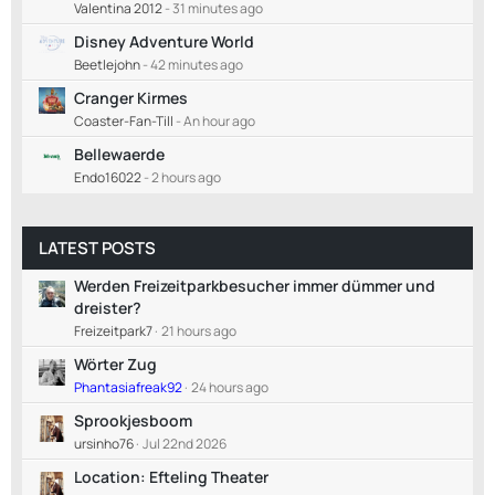
Valentina 2012
-
31 minutes ago
Disney Adventure World
Beetlejohn
-
42 minutes ago
Cranger Kirmes
Coaster-Fan-Till
-
An hour ago
Bellewaerde
Endo16022
-
2 hours ago
LATEST POSTS
Werden Freizeitparkbesucher immer dümmer und
dreister?
Freizeitpark7
21 hours ago
Wörter Zug
Phantasiafreak92
24 hours ago
Sprookjesboom
ursinho76
Jul 22nd 2026
Location: Efteling Theater