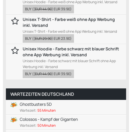
Unisex Hoodie - Farbe weiß ohne App Werbung inkl. Versand
BUY
((
EUR 44.90
)
EUR 39.90
)
Unisex T-Shirt - Farbe weiß ohne App Werbung
inkl. Versand
Unisex T-Shirt - Farbe weiß ohne App Werbung inkl. Versand
BUY
((
EUR 29.90
)
EUR 23.90
)
Unisex Hoodie - Farbe schwarz mit blauer Schrift
ohne App Werbung inkl. Versand
Unisex Hoodie - Farbe schwarz mit blauer Schrift ohne App
Werbung inkl. Versand
BUY
((
EUR 44.90
)
EUR 39.90
)
WARTEZEITEN DEUTSCHLAND
Ghostbusters 5D
Wartezeit:
55 Minuten
Colossos - Kampf der Giganten
Wartezeit:
50 Minuten