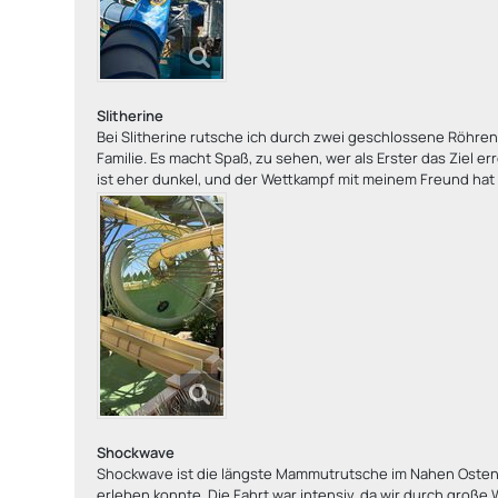
Slitherine
Bei Slitherine rutsche ich durch zwei geschlossene Röhre
Familie. Es macht Spaß, zu sehen, wer als Erster das Ziel er
ist eher dunkel, und der Wettkampf mit meinem Freund ha
Shockwave
Shockwave ist die längste Mammutrutsche im Nahen Osten,
erleben konnte. Die Fahrt war intensiv, da wir durch große 