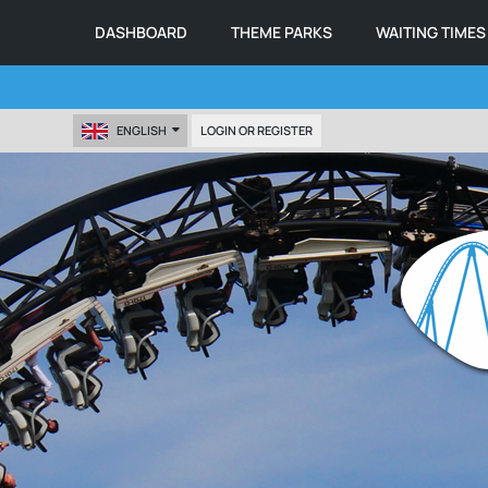
DASHBOARD
THEME PARKS
WAITING TIMES
ENGLISH
LOGIN OR REGISTER