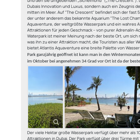
und den sie umgebenden „Sichelmond“ („The Crescent“). Die
Dubais Innovation und Luxus, sondern auch ein Zeugnis 
mitten im Meer. Auf "The Crescent" befindet sich der fast
der unter anderem das bekannte Aquarium "The Lost Chambe
Aquaventure, der weltgrößte Wasserpark und ein wahres Aben
Attraktionen für jeden Geschmack – von purer Adrenalin-A
Waterpark ist meiner Meinung nach der beste Ort, um sic
was ihn zu einer Attraktion macht, die Touristen aus aller
bietet Atlantis Aquaventure eine breite Palette von Wasse
Park ganzjährig geöffnet ist kann man in den Wintermonate
im Oktober bei angenehmen 34 Grad vor Ort ist da der beste
Der viele Hektar große Wasserpark verfügt über mehr als 1
Attraktionen in Dubai. Der Park verfügt über drei Türme mit