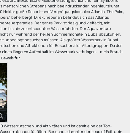
se architektonische Meisterleistung ist nicht nur ein Symbol für
des menschlichen Strebens nach beeindruckender Ingenieurskunst
 50 Hektar große Resort- und Vergnügungskomplex Atlantis, The Palm,
rs" beherbergt. Direkt nebenan befindet sich das Atlantis
teuerparadies. Der ganze Park ist riesig und vielfältig, mit
ction bis hin zu entspannten Wasserfahrten. Der Aquaventure
h nicht nur während der heißen Sommermonate in Dubai abzukühlen,
 Welt unbedingt besuchen müssen. Als größter Wasserpark in Dubai
rrutschen und Attraktionen für Besucher aller Altersgruppen.
Da der
n einen längeren Aufenthalt im Wasserpark verbringen. - mein Besuch
 Beweis für.
00 Wasserrutschen und Aktivitäten und ist damit eine der Top-
 Wasserrutschen für ältere Besucher, darunter der Leap of Faith, ein