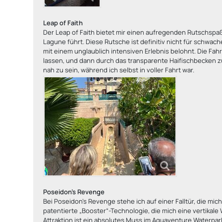
Leap of Faith
Der Leap of Faith bietet mir einen aufregenden Rutschspaß
Lagune führt. Diese Rutsche ist definitiv nicht für schwa
mit einem unglaublich intensiven Erlebnis belohnt. Die Fahr
lassen, und dann durch das transparente Haifischbecken zu
nah zu sein, während ich selbst in voller Fahrt war.
Poseidon's Revenge
Bei Poseidon's Revenge stehe ich auf einer Falltür, die mich
patentierte „Booster“-Technologie, die mich eine vertikale
Attraktion ist ein absolutes Muss im Aquaventure Waterpark.