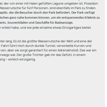
el, der von einer mit Haien gefüllten Lagune umgeben ist. Poseidon
Wasserrutsche für fünf Personen, sind ebenfalls im Park zu finden.
 Rapids, der die Besucher durch den Park befördert. Der Park verfügt
 Fischen ganz nahe kommen können, um ein entspannendes Erlebnis zu
rants, Souvenirläden und Geschäfte für Badeanzüge.
h erlebt habe, und wie jede einzelne etwas Einzigartiges bietet.
ter lang. Es ist die größte Wasserrutsche der Welt und eine der
 Fahrt führt mich durch dunkle Tunnel, verwinkelte Kurven und
ven, aber sie sorgt garantiert für einen Adrenalinstoß. Das war ein
rwegs war. Der große Trichter gab mir das Gefühl, in einem
ng – wirklich einzigartig.