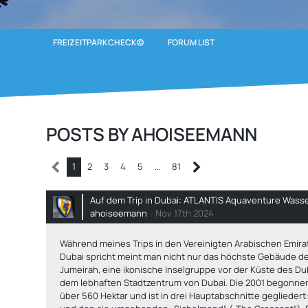
FREIZEITPARKCHECK©
FORUM LIST
POSTS BY AHOISEEMANN
1
2
3
4
5
…
81
Auf dem Trip in Dubai: ATLANTIS Aquaventure Wass
ahoiseemann
Nov 17th 2024
Während meines Trips in den Vereinigten Arabischen Emira
Dubai spricht meint man nicht nur das höchste Gebäude de
Jumeirah
, eine ikonische Inselgruppe vor der Küste des Du
dem lebhaften Stadtzentrum von Dubai. Die 2001 begonnene 
über 560 Hektar und ist in drei Hauptabschnitte geglieder