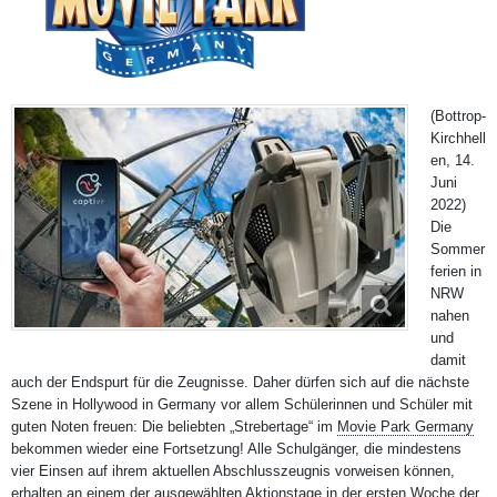
(Bottrop-
Kirchhell
en, 14.
Juni
2022)
Die
Sommer
ferien in
NRW
nahen
und
damit
auch der Endspurt für die Zeugnisse. Daher dürfen sich auf die nächste
Szene in Hollywood in Germany vor allem Schülerinnen und Schüler mit
guten Noten freuen: Die beliebten „Strebertage“ im
Movie Park Germany
bekommen wieder eine Fortsetzung
! Alle Schulgänger, die mindestens
vier Einsen auf ihrem aktuellen Abschlusszeugnis vorweisen können,
erhalten an einem der ausgewählten Aktionstage in der ersten Woche der