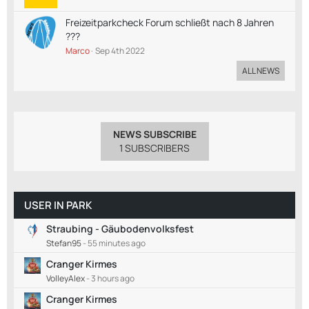
Freizeitparkcheck Forum schließt nach 8 Jahren
???
Marco
Sep 4th 2022
ALL NEWS
NEWS SUBSCRIBE
1 SUBSCRIBERS
USER IN PARK
Straubing - Gäubodenvolksfest
Stefan95
-
55 minutes ago
Cranger Kirmes
VolleyAlex
-
3 hours ago
Cranger Kirmes