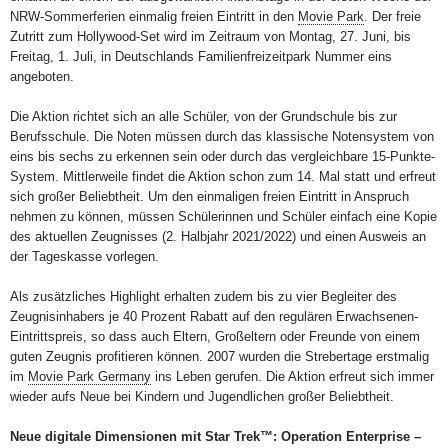
NRW-Sommerferien einmalig freien Eintritt in den
Movie Park
. Der freie
Zutritt zum Hollywood-Set wird im Zeitraum von Montag, 27. Juni, bis
Freitag, 1. Juli, in Deutschlands Familienfreizeitpark Nummer eins
angeboten.
Die Aktion richtet sich an alle Schüler, von der Grundschule bis zur
Berufsschule. Die Noten müssen durch das klassische Notensystem von
eins bis sechs zu erkennen sein oder durch das vergleichbare 15-Punkte-
System. Mittlerweile findet die Aktion schon zum 14. Mal statt und erfreut
sich großer Beliebtheit. Um den einmaligen freien Eintritt in Anspruch
nehmen zu können, müssen Schülerinnen und Schüler einfach eine Kopie
des aktuellen Zeugnisses (2. Halbjahr 2021/2022) und einen Ausweis an
der Tageskasse vorlegen.
Als zusätzliches Highlight erhalten zudem bis zu vier Begleiter des
Zeugnisinhabers je 40 Prozent Rabatt auf den regulären Erwachsenen-
Eintrittspreis, so dass auch Eltern, Großeltern oder Freunde von einem
guten Zeugnis profitieren können. 2007 wurden die Strebertage erstmalig
im
Movie Park Germany
ins Leben gerufen. Die Aktion erfreut sich immer
wieder aufs Neue bei Kindern und Jugendlichen großer Beliebtheit.
Neue digitale Dimensionen mit Star Trek™: Operation Enterprise –