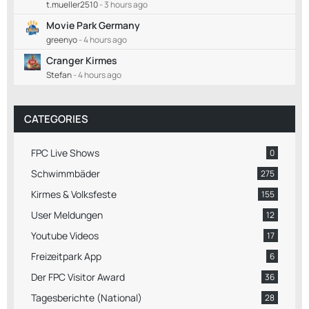
t.mueller2510
-
3 hours ago
Movie Park Germany
greenyo
-
4 hours ago
Cranger Kirmes
Stefan
-
4 hours ago
CATEGORIES
FPC Live Shows
0
Schwimmbäder
275
Kirmes & Volksfeste
155
User Meldungen
12
Youtube Videos
17
Freizeitpark App
6
Der FPC Visitor Award
36
Tagesberichte (National)
28