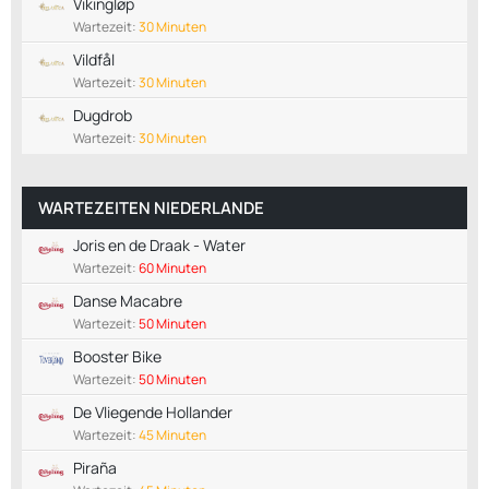
Vikingløp
Wartezeit:
30 Minuten
Vildfål
Wartezeit:
30 Minuten
Dugdrob
Wartezeit:
30 Minuten
WARTEZEITEN NIEDERLANDE
Joris en de Draak - Water
Wartezeit:
60 Minuten
Danse Macabre
Wartezeit:
50 Minuten
Booster Bike
Wartezeit:
50 Minuten
De Vliegende Hollander
Wartezeit:
45 Minuten
Piraña