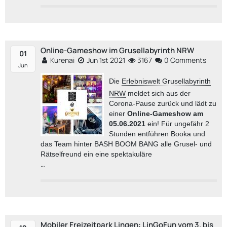
Online-Gameshow im Grusellabyrinth NRW
01
Kurenai
Jun 1st 2021
3167
0 Comments
Jun
Die
Erlebniswelt Grusellabyrinth
NRW
meldet sich aus
der
Corona-Pause zurück und lädt zu
einer
Online-Gameshow am
05.06.2021
ein! Für ungefähr 2
Stunden entführen Booka und
das Team
hinter BASH BOOM BANG alle Grusel- und
Rätselfreund e
in eine spektakuläre
…
Mobiler Freizeitpark Lingen: LinGoFun vom 3. bis