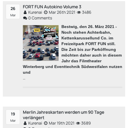
FORT FUN Autokino Volume 3
26
Kurenai
Mar 26th 2021
3486
Mar
0 Comments
Bestwig, den
26. März
202
1
-
Noch stehen Achterbahn,
Kettenk
a
r
u
ssel
l
und Co. im
Freizeitpark FORT FU
N still.
Die
Zeit bis zur Parköffnung
möchten daher auch in diesem
Jahr das Filmtheater
Winterberg und Eventtechnik Südwestfalen nutzen
und
…
Merlin Jahreskarten werden um 90 Tage
19
verlängert
Mar
Kurenai
Mar 19th 2021
3689