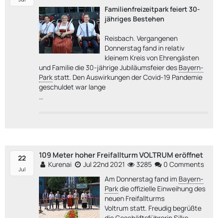
Familienfreizeitpark feiert 30-
jähriges Bestehen
Reisbach. Vergangenen
Donnerstag fand in relativ
kleinem Kreis von Ehrengästen
und Familie die 30-jährige Jubiläumsfeier des
Bayern-
Park
statt. Den Auswirkungen der Covid-19 Pandemie
geschuldet war lange
…
109 Meter hoher Freifallturm VOLTRUM eröffnet
22
Kurenai
Jul 22nd 2021
3285
0 Comments
Jul
Am Donnerstag fand im
Bayern-
Park
die offizielle Einweihung des
neuen Freifallturms
Voltrum statt. Freudig begrüßte
die Geschäftsführerin Silke