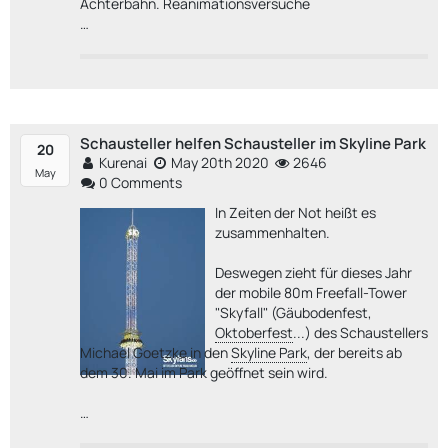
Achterbahn. Reanimationsversuche
…
Schausteller helfen Schausteller im Skyline Park
20
Kurenai
May 20th 2020
2646
May
0 Comments
In Zeiten der Not heißt es
zusammenhalten.
Deswegen zieht für dieses Jahr
der mobile 80m Freefall-Tower
"Skyfall" (Gäubodenfest,
Oktoberfest
...) des Schaustellers
Michael Goetzke in den
Skyline Park
, der bereits ab
dem 30. Mai im Park geöffnet sein wird.
…