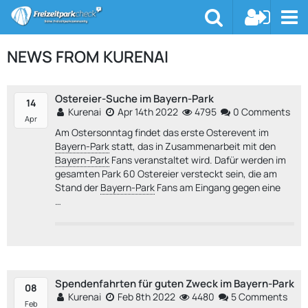
NEWS FROM KURENAI
Ostereier-Suche im Bayern-Park
14
Kurenai
Apr 14th 2022
4795
0 Comments
Apr
Am Ostersonntag findet das erste Osterevent im
Bayern-Park
statt, das in Zusammenarbeit mit den
Bayern-Park
Fans veranstaltet wird. Dafür werden im
gesamten Park 60 Ostereier versteckt sein, die am
Stand der
Bayern-Park
Fans am Eingang gegen eine
…
Spendenfahrten für guten Zweck im Bayern-Park
08
Kurenai
Feb 8th 2022
4480
5 Comments
Feb