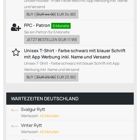
Unisex Hoodie - in der Farbe weiß mit App Werbung inkl. Name
und Versand
BUY
((
EUR 44.90
)
EUR 34.90
)
FPC - Patron
6 Monate
Sei ein Patron für 6 Monate
JETZT BESTELLEN
(
EUR 17.99
)
Unisex T-Shirt - Farbe schwarz mit blauer Schrift
mit App Werbung inkl. Name und Versand
Unisex T-Shirt - Farbe schwarz mit blauer Schrift mit App
Werbung inkl. Name und Versand
BUY
((
EUR 29.90
)
EUR 23.90
)
WARTEZEITEN DEUTSCHLAND
Svalgur Rytt
Wartezeit:
45 Minuten
Vinter Rytt
Wartezeit:
45 Minuten