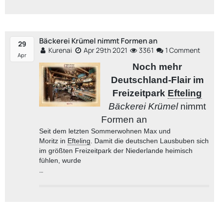
Bäckerei Krümel nimmt Formen an
29
Kurenai
Apr 29th 2021
3361
1 Comment
Apr
Noch mehr
Deutschland
-
Flair im
Freizeitpark
Efteling
Bäckerei Krümel
nimmt
Formen an
Seit dem letzten
Sommer
wohnen
Max und
Moritz
in
Efteling
.
Damit die
deutschen Lausbuben sich
im größten Freizeitpark der Niederlande
heimisch
fühlen, wurde
…