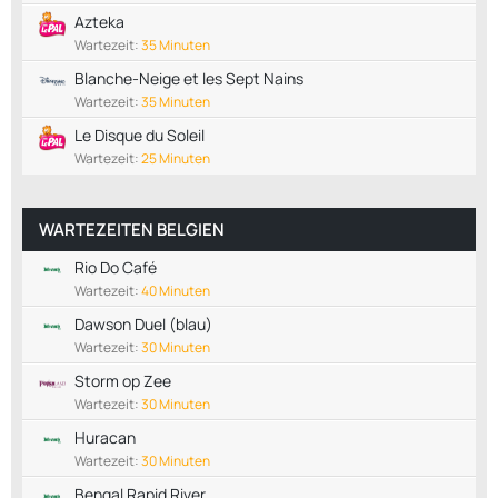
Azteka
Wartezeit:
35 Minuten
Blanche-Neige et les Sept Nains
Wartezeit:
35 Minuten
Le Disque du Soleil
Wartezeit:
25 Minuten
WARTEZEITEN BELGIEN
Rio Do Café
Wartezeit:
40 Minuten
Dawson Duel (blau)
Wartezeit:
30 Minuten
Storm op Zee
Wartezeit:
30 Minuten
Huracan
Wartezeit:
30 Minuten
Bengal Rapid River