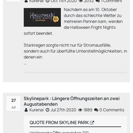
Kurenai
Oct 11th 2020
2032
1 Comment
Nachdem es am 10. Oktober
durch das schlechte Wetter zu
mehreren Pannen kam, werden
die Halloween Fright Nights
sofort beendet.
Starkregen sorgte nicht nur für Stromausfälle,
sondern auch für überfüllte Unterstellmöglichkeiten, in
denen ein
…
Skylinepark : Längere Öffnungszeiten an zwei
27
Augustabenden
Jul
Kurenai
Jul 27th 2020
1889
0 Comments
QUOTE FROM SKYLINE PARK
Verlängerte Öffnungszeiten ???