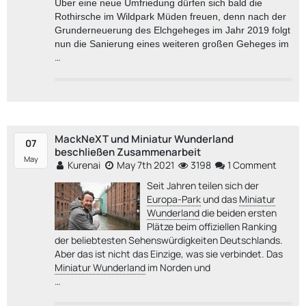
Über eine neue Umfriedung dürfen sich bald die
Rothirsche im Wildpark Müden freuen, denn nach der
Grunderneuerung des Elchgeheges im Jahr 2019 folgt
nun die Sanierung eines weiteren großen Geheges im
…
MackNeXT und Miniatur Wunderland
07
beschließen Zusammenarbeit
May
Kurenai
May 7th 2021
3198
1 Comment
Seit Jahren teilen sich der
Europa-Park
und das
Miniatur
Wunderland
die beiden ersten
Plätze beim offiziellen Ranking
der beliebtesten Sehenswürdigkeiten Deutschlands.
Aber das ist nicht das Einzige, was sie verbindet. Das
Miniatur Wunderland
im Norden und
…