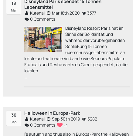
Disneyland Paris spendet 15 Tonnen
18
Lebensmittel
Mar
Kurenai
Mar 18th 2020
3377
0 Comments
Disneyland Resort
Paris hat im
Sinne der Solidarität und
während der vorübergehenden
Schließung 15 Tonnen
überschüssige Lebensmittel an
lokale und nationale Verbände wie Secours Populaire
Français und Restaurants du Cœur gespendet, da die
lokalen
…
Halloween in Europa-Park
30
Kurenai
Sep 30th 2019
5282
Sep
0 Comments
1
I's autumn and thus also in
Europa-Park
the Halloween