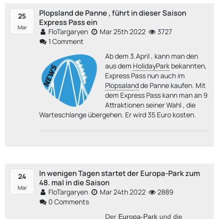
Plopsland de Panne , führt in dieser Saison
25
Express Pass ein
Mar
FloTargaryen
Mar 25th 2022
3727
1 Comment
Ab dem 3.April , kann man den
aus dem
HolidayPark
bekannten,
Express Pass nun auch im
Plopsaland
de Panne kaufen. Mit
dem Express Pass kann man an 9
Attraktionen seiner Wahl , die
Warteschlange übergehen
. Er wird 35 Euro kosten.
In wenigen Tagen startet der Europa-Park zum
24
48. mal in die Saison
Mar
FloTargaryen
Mar 24th 2022
2889
0 Comments
Der
Europa-Park
und die