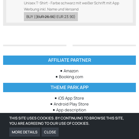
Unisex T-Shirt - Farbe schwarz mit weißer Schrift mit App
Werbung inkl. Name und Versand
BUY
((
EUR 26.90
)
EUR 23.90
)
AFFILIATE PARTNER
Amazon
Booking.com
THEME PARK APP
iOS App Store
Android Play Store
App description
THIS SITE USES COOKIES. BY CONTINUING TO BROWSE THIS SITE,
COMMUNITY
YOU ARE AGREEING TO OUR USE OF COOKIES.
Get in touch with us on our numerous social media channels
MORE DETAILS
CLOSE