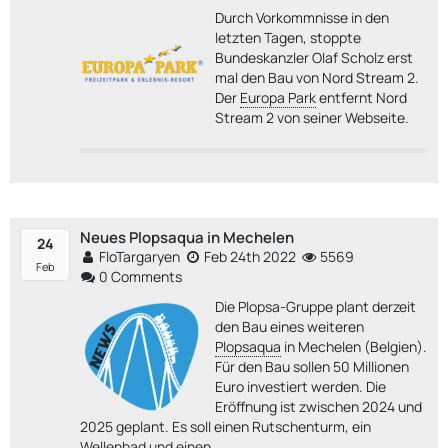
Durch Vorkommnisse in den
letzten Tagen, stoppte
Bundeskanzler Olaf Scholz erst
mal den Bau von Nord Stream 2.
Der
Europa Park
entfernt Nord
Stream 2 von seiner Webseite.
Neues Plopsaqua in Mechelen
24
FloTargaryen
Feb 24th 2022
5569
Feb
0 Comments
Die Plopsa-Gruppe plant derzeit
den Bau eines weiteren
Plopsaqua
in Mechelen (Belgien).
Für den Bau sollen 50 Millionen
Euro investiert werden. Die
Eröffnung ist zwischen 2024 und
2025 geplant. Es soll einen Rutschenturm, ein
Wellenbad und einen