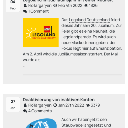
04
FloTargaryen
Feb 4th 2022
1826
Feb
1 Comment
Das
Legoland Deutschland
feiert
dieses Jahr sein 20. Jubiläum. Zur
Feier gibt es eine Neuheit, die
Legolandparade. Es wird auch
neue Maskottchen geben, der
Fokus liegt hier auf Emanzipation.
Am 2. April wird die Jubiläumssaison starten. Der Mai
wurde als
…
Deaktivierung von inaktiven Konten
27
FloTargaryen
Jan 27th 2022
3379
Jan
4 Comments
Auch wir haben jetzt den
Staubwedel angesetzt und