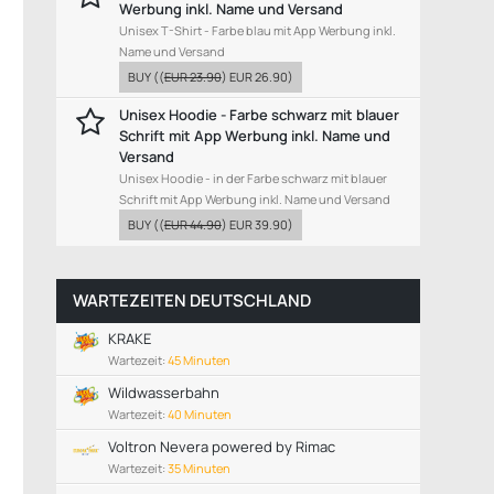
Werbung inkl. Name und Versand
Unisex T-Shirt - Farbe blau mit App Werbung inkl.
Name und Versand
BUY
((
EUR 23.90
)
EUR 26.90
)
Unisex Hoodie - Farbe schwarz mit blauer
Schrift mit App Werbung inkl. Name und
Versand
Unisex Hoodie - in der Farbe schwarz mit blauer
Schrift mit App Werbung inkl. Name und Versand
BUY
((
EUR 44.90
)
EUR 39.90
)
WARTEZEITEN DEUTSCHLAND
KRAKE
Wartezeit:
45 Minuten
Wildwasserbahn
Wartezeit:
40 Minuten
Voltron Nevera powered by Rimac
Wartezeit:
35 Minuten