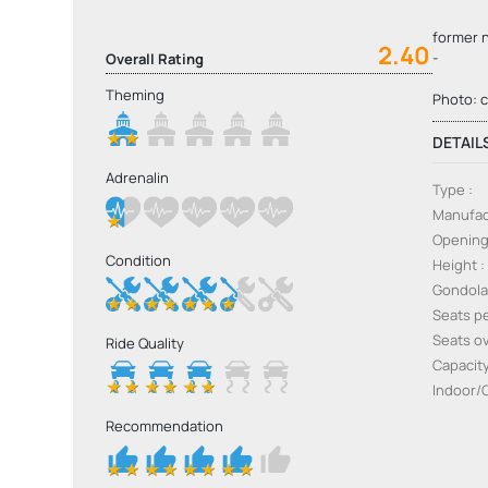
former 
2.40
-
Overall Rating
Theming
Photo: 
DETAIL
Adrenalin
Type
Manufac
Openin
Condition
Height
Gondol
Seats p
Seats ov
Ride Quality
Capacit
Indoor/
Recommendation