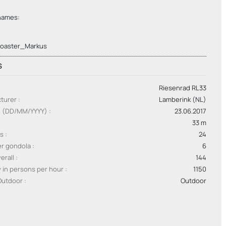
names:
coaster_Markus
S
Riesenrad RL33
turer
Lamberink (NL)
g (DD/MM/YYYY)
23.06.2017
33 m
as
24
er gondola
6
erall
144
y in persons per hour
1150
Outdoor
Outdoor