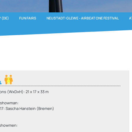
 (DE)
FUN FAIRS
NEUSTADT-GLEWE - AIRBEAT ONE FESTIVAL
A
ons (WxDxH): 21 x 17 x 33 m
 showman:
017: Sascha Hanstein (Bremen)
 showmen: