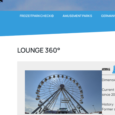
FREIZEITPARKCHECK©
AMUSEMENT PARKS
GERMANY
LOUNGE 360°
Dimensi
Current
since 2
History:
Former
-