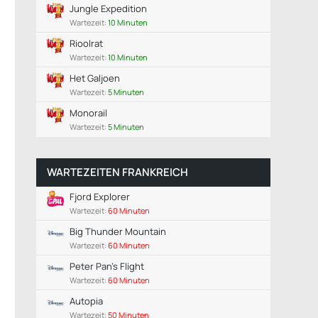
Jungle Expedition
Wartezeit:
10 Minuten
Rioolrat
Wartezeit:
10 Minuten
Het Galjoen
Wartezeit:
5 Minuten
Monorail
Wartezeit:
5 Minuten
WARTEZEITEN FRANKREICH
Fjord Explorer
Wartezeit:
60 Minuten
Big Thunder Mountain
Wartezeit:
60 Minuten
Peter Pan's Flight
Wartezeit:
60 Minuten
Autopia
Wartezeit:
50 Minuten