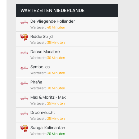
WARTEZEITEN NIEDERLANDE
De Vliegende Hollander
Wartezeit:
40 Minuten
RidderStrijd
Wartezeit:
35 Minuten
Danse Macabre
Wartezeit:
30 Minuten
Symbolica
Wartezeit:
30 Minuten
Piraña
Wartezeit:
30 Minuten
Max & Moritz - Max
Wartezeit:
25 Minuten
Droomvlucht
Wartezeit:
25 Minuten
Sungai Kalimantan
Wartezeit:
20 Minuten