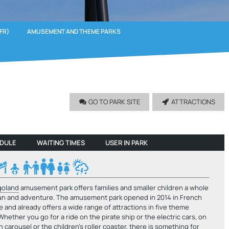
FR)
AMUSEMENT AND THEME PARKS
GO TO PARK SITE
ATTRACTIONS
EDULE
WAITING TIMES
USER IN PARK
goland
amusement park offers families and smaller children a whole
fun and adventure. The amusement park opened in 2014 in French
 and already offers a wide range of attractions in five theme
Whether you go for a ride on the pirate ship or the electric cars, on
n carousel or the children's roller coaster, there is something for