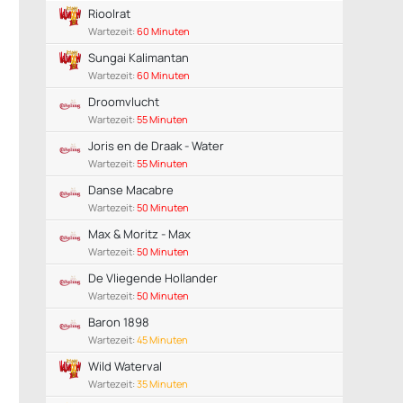
Rioolrat
Wartezeit:
60 Minuten
Sungai Kalimantan
Wartezeit:
60 Minuten
Droomvlucht
Wartezeit:
55 Minuten
Joris en de Draak - Water
Wartezeit:
55 Minuten
Danse Macabre
Wartezeit:
50 Minuten
Max & Moritz - Max
Wartezeit:
50 Minuten
De Vliegende Hollander
Wartezeit:
50 Minuten
Baron 1898
Wartezeit:
45 Minuten
Wild Waterval
Wartezeit:
35 Minuten