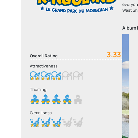
everyone
West Sho
Album
3.33
Overall Rating
Attractiveness
Theming
Cleanliness