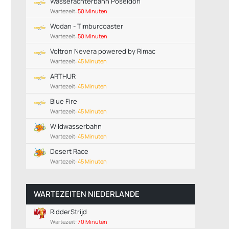
Wasserachterbahn Poseidon
Wartezeit:
50 Minuten
Wodan - Timburcoaster
Wartezeit:
50 Minuten
Voltron Nevera powered by Rimac
Wartezeit:
45 Minuten
ARTHUR
Wartezeit:
45 Minuten
Blue Fire
Wartezeit:
45 Minuten
Wildwasserbahn
Wartezeit:
45 Minuten
Desert Race
Wartezeit:
45 Minuten
WARTEZEITEN NIEDERLANDE
RidderStrijd
Wartezeit:
70 Minuten