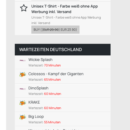
Unisex T-Shirt - Farbe weiß ohne App
Werbung inkl. Versand
Unisex T-Shirt - Farbe weiß ohne App Werbung
inkl. Versand
BUY
((
EUR 29.90
)
EUR 23.90
)
WARTEZEITEN DEUTSCHLAND
Wickie Splash
Wartezeit:
70 Minuten
Colossos - Kampf der Giganten
Wartezeit:
65 Minuten
DinoSplash
Wartezeit:
60 Minuten
KRAKE
Wartezeit:
60 Minuten
Big Loop
Wartezeit:
55 Minuten