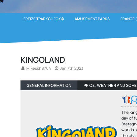
FREIZEITPARKCHECK©
AMUSEMENT PARKS
FRANCE (
KINGOLAND
Mikesch8764
Jan 7th 2023
GENERAL INFORMATION
PRICE, WEATHER AND SCH
The
Kin
day of 
Bretagne
worlds. 
the chai