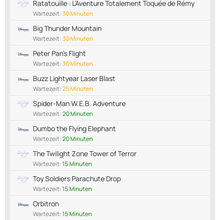
Ratatouille : L’Aventure Totalement Toquée de Rémy
Wartezeit:
30 Minuten
Big Thunder Mountain
Wartezeit:
30 Minuten
Peter Pan's Flight
Wartezeit:
30 Minuten
Buzz Lightyear Laser Blast
Wartezeit:
25 Minuten
Spider-Man W.E.B. Adventure
Wartezeit:
20 Minuten
Dumbo the Flying Elephant
Wartezeit:
20 Minuten
The Twilight Zone Tower of Terror
Wartezeit:
15 Minuten
Toy Soldiers Parachute Drop
Wartezeit:
15 Minuten
Orbitron
Wartezeit:
15 Minuten