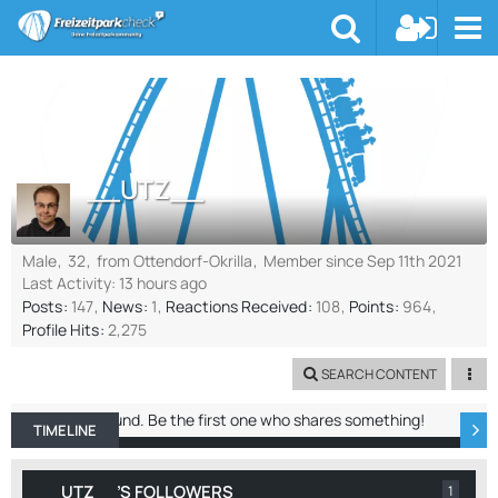
__UTZ__
Male
32
from Ottendorf-Okrilla
Member since Sep 11th 2021
Last Activity:
13 hours ago
Posts
147
News
1
Reactions Received
108
Points
964
Profile Hits
2,275
SEARCH CONTENT
No entries found. Be the first one who shares something!
TIMELINE
ABOUT ME
RECENT ACTIVITY
REACTIO
__UTZ__’S FOLLOWERS
1