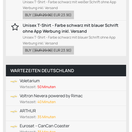
Unisex T-Shirt - Farbe schwarz mit weißer Schrift ohne App
Werbung inkl. Versand
BUY
((
EUR 29.90
)
EUR 23.90
)
Unisex T-Shirt - Farbe schwarz mit blauer Schrift
ohne App Werbung inkl. Versand
Unisex T-Shirt - Farbe schwarz mit blauer Schrift ohne App
Werbung inkl. Versand
BUY
((
EUR 29.90
)
EUR 23.90
)
WARTEZEITEN DEUTSCHLAND
Voletarium
Wartezeit:
50 Minuten
Voltron Nevera powered by Rimac
Wartezeit:
40 Minuten
ARTHUR
Wartezeit:
35 Minuten
Eurosat - CanCan Coaster
Wartezeit:
35 Minuten