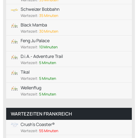
Schweizer Bobbahn
Wartezeit:
35 Minuten
Black Mamba
Wartezeit:
30 Minuten
Feng Ju Palace
Wartezeit:
10 Minuten
D.i.A.- Adventure Trail
Wartezeit:
5 Minuten
Tikal
Wartezeit:
5 Minuten
Wellenflug
Wartezeit:
5 Minuten
WARTEZEITEN FRANKREICH
Crush's Coaster®
Wartezeit:
55 Minuten