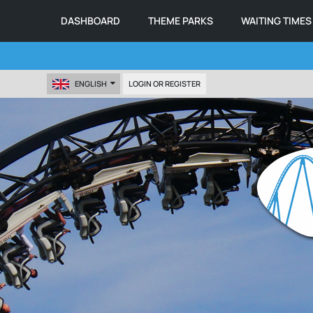
DASHBOARD
THEME PARKS
WAITING TIMES
ENGLISH
LOGIN OR REGISTER