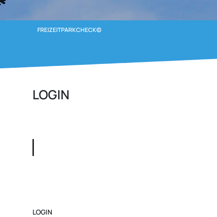
FREIZEITPARKCHECK©
LOGIN
FPC - Patron
12 Monate
Sei ein Patron für 12 Mona
JETZT BESTELLEN
(
EUR 
LOGIN