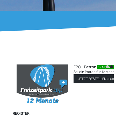
te
29.99
)
REGISTER