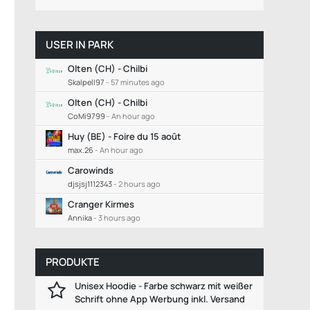
USER IN PARK
Olten (CH) - Chilbi
Skalpell97
-
57 minutes ago
Olten (CH) - Chilbi
CoMi9799
-
An hour ago
Huy (BE) - Foire du 15 août
max.26
-
An hour ago
Carowinds
djsjsj1112343
-
2 hours ago
Cranger Kirmes
Annika
-
3 hours ago
PRODUKTE
Unisex Hoodie - Farbe schwarz mit weißer
Schrift ohne App Werbung inkl. Versand