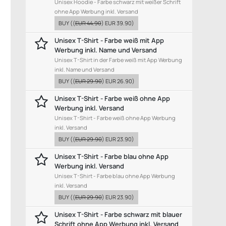
Unisex Hoodie - Farbe schwarz mit weißer Schrift
ohne App Werbung inkl. Versand
BUY
((
EUR 44.90
)
EUR 39.90
)
Unisex T-Shirt - Farbe weiß mit App
Werbung inkl. Name und Versand
Unisex T-Shirt in der Farbe weiß mit App Werbung
inkl. Name und Versand
BUY
((
EUR 29.90
)
EUR 26.90
)
Unisex T-Shirt - Farbe weiß ohne App
Werbung inkl. Versand
Unisex T-Shirt - Farbe weiß ohne App Werbung
inkl. Versand
BUY
((
EUR 29.90
)
EUR 23.90
)
Unisex T-Shirt - Farbe blau ohne App
Werbung inkl. Versand
Unisex T-Shirt - Farbe blau ohne App Werbung
inkl. Versand
BUY
((
EUR 29.90
)
EUR 23.90
)
Unisex T-Shirt - Farbe schwarz mit blauer
Schrift ohne App Werbung inkl. Versand