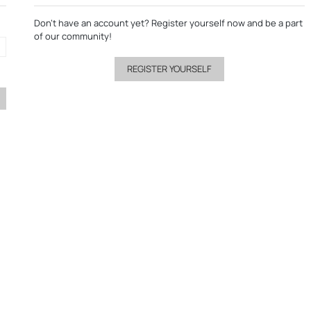
Don’t have an account yet?
Register yourself now
and be a part
of our community!
REGISTER YOURSELF