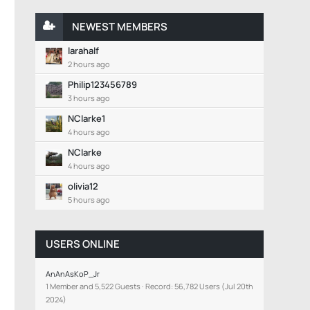
NEWEST MEMBERS
larahalf
2 hours ago
Philip123456789
3 hours ago
NClarke1
4 hours ago
NClarke
4 hours ago
olivia12
5 hours ago
USERS ONLINE
AnAnAsKoP_Jr
1 Member and 5,522 Guests
Record: 56,782 Users (
Jul 20th
2024
)