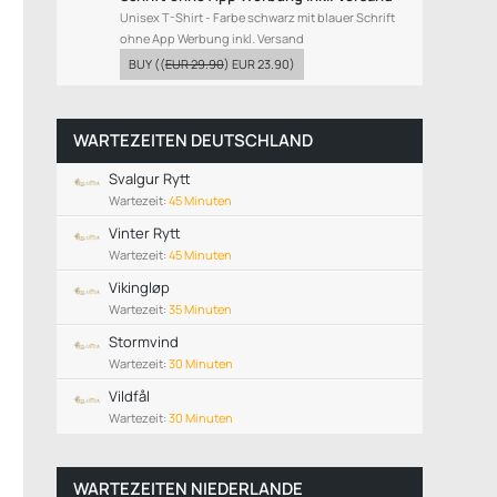
Unisex T-Shirt - Farbe schwarz mit blauer Schrift
ohne App Werbung inkl. Versand
BUY
((
EUR 29.90
)
EUR 23.90
)
WARTEZEITEN DEUTSCHLAND
Svalgur Rytt
Wartezeit:
45 Minuten
Vinter Rytt
Wartezeit:
45 Minuten
Vikingløp
Wartezeit:
35 Minuten
Stormvind
Wartezeit:
30 Minuten
Vildfål
Wartezeit:
30 Minuten
WARTEZEITEN NIEDERLANDE