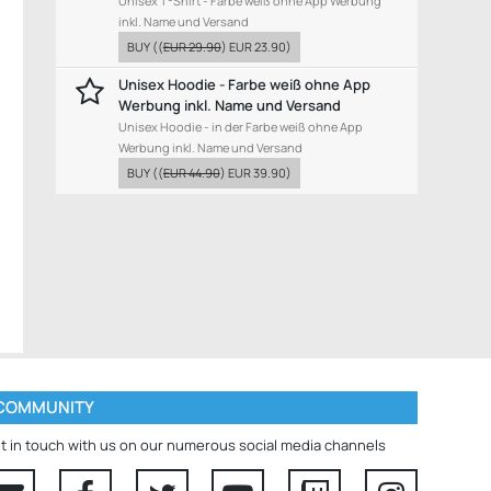
Unisex T-Shirt - Farbe weiß ohne App Werbung
inkl. Name und Versand
BUY
((
EUR 29.90
)
EUR 23.90
)
Unisex Hoodie - Farbe weiß ohne App
Werbung inkl. Name und Versand
Unisex Hoodie - in der Farbe weiß ohne App
Werbung inkl. Name und Versand
BUY
((
EUR 44.90
)
EUR 39.90
)
COMMUNITY
t in touch with us on our numerous social media channels