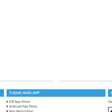
THEME PARK APP
iOS App Store
Ge
Android Play Store
App description