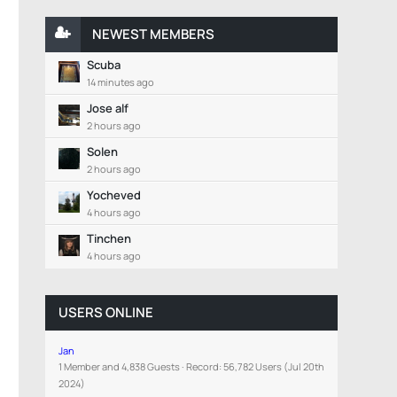
NEWEST MEMBERS
Scuba
14 minutes ago
Jose alf
2 hours ago
Solen
2 hours ago
Yocheved
4 hours ago
Tinchen
4 hours ago
USERS ONLINE
Jan
1 Member and 4,838 Guests
Record: 56,782 Users (
Jul 20th
2024
)