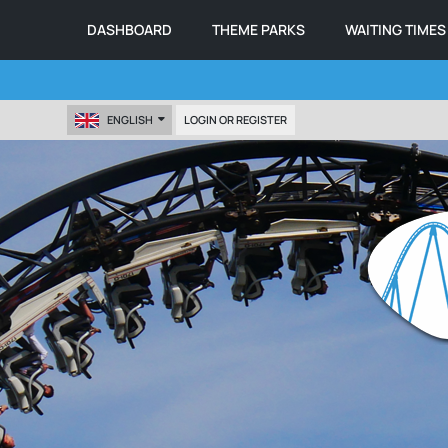
DASHBOARD
THEME PARKS
WAITING TIMES
ENGLISH
LOGIN OR REGISTER