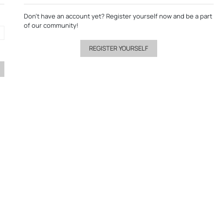
Don’t have an account yet?
Register yourself now
and be a part
of our community!
REGISTER YOURSELF