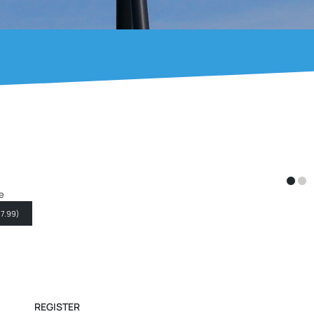
ate
 29.99
)
REGISTER