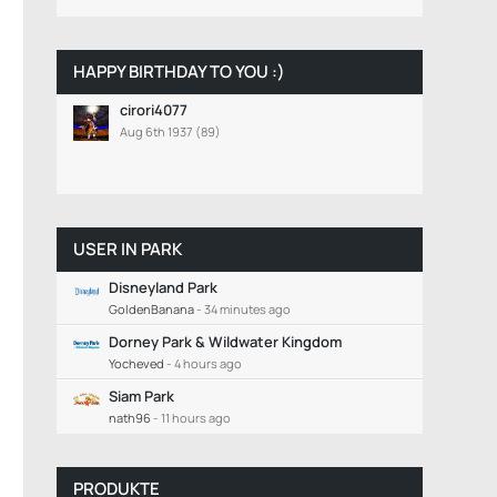
HAPPY BIRTHDAY TO YOU :)
cirori4077
Aug 6th 1937 (89)
USER IN PARK
Disneyland Park
GoldenBanana
-
34 minutes ago
Dorney Park & Wildwater Kingdom
Yocheved
-
4 hours ago
Siam Park
nath96
-
11 hours ago
PRODUKTE