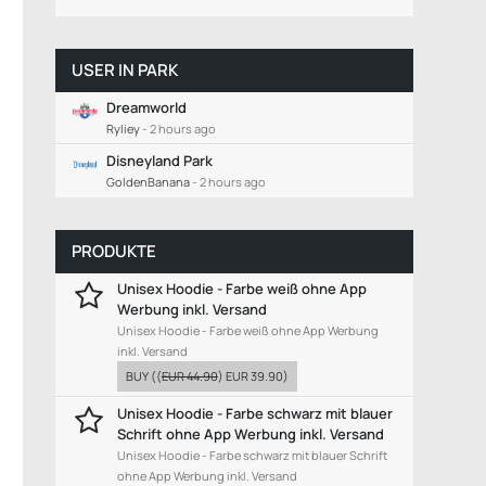
USER IN PARK
Dreamworld
Ryliey
-
2 hours ago
Disneyland Park
GoldenBanana
-
2 hours ago
PRODUKTE
Unisex Hoodie - Farbe weiß ohne App
Werbung inkl. Versand
Unisex Hoodie - Farbe weiß ohne App Werbung
inkl. Versand
BUY
((
EUR 44.90
)
EUR 39.90
)
Unisex Hoodie - Farbe schwarz mit blauer
Schrift ohne App Werbung inkl. Versand
Unisex Hoodie - Farbe schwarz mit blauer Schrift
ohne App Werbung inkl. Versand