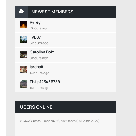
NEWEST MEMBERS
Ryliey
2 hours ago
TvB87
6 hours ago
Carolina Boix
8 hours ago
larahalf
13 hours ago
Philip123456789
14 hours ago
USERS ONLINE
2,664 Guests
Record: 56,782 Users (
Jul 20th 2024
)