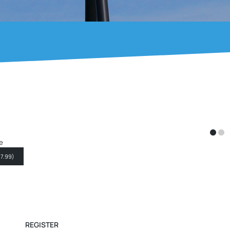
ron
12 Monate
tron für 12 Monate
BESTELLEN
(
EUR 29.99
)
REGISTER