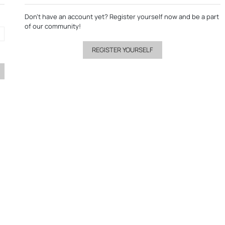
Don’t have an account yet?
Register yourself now
and be a part
of our community!
REGISTER YOURSELF