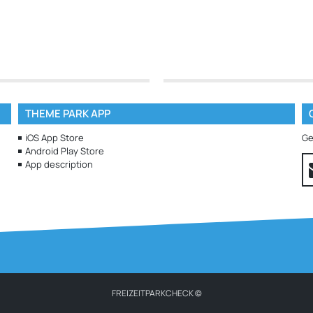
THEME PARK APP
iOS App Store
Ge
Android Play Store
App description
FREIZEITPARKCHECK ©