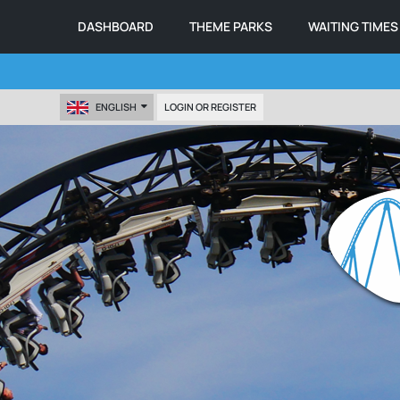
DASHBOARD
THEME PARKS
WAITING TIMES
ENGLISH
LOGIN OR REGISTER