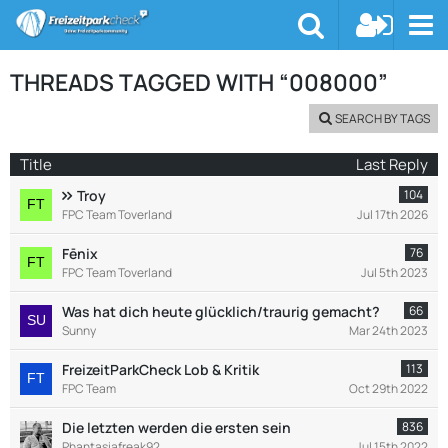
THREADS TAGGED WITH “008000”
SEARCH BY TAGS
Title
Last Reply
Troy
104
FPC Team Toverland
Jul 17th 2026
Fēnix
76
FPC Team Toverland
Jul 5th 2023
Was hat dich heute glücklich/traurig gemacht?
66
Sunny
Mar 24th 2023
FreizeitParkCheck Lob & Kritik
113
FPC Team
Oct 29th 2022
Die letzten werden die ersten sein
836
Phantasiafreak92
Jul 15th 2022