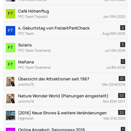
Café Höhenflug
FPC Team Tripsdrill
Jan 10th 2020
4. Geburtstag von FreizeitParkCheck
2
FPC Team
Aug 26th 2018
Solaris
3
FPC Team Toverland
Jul 12th 2018
Mañana
1
FPC Team Toverland
Jul 8th 2018
Übersicht der Attraktionen seit 1967
21
ursinho76
Mar 22nd 2018
Nature Wonder World (Planungen eingestellt)
53
ursinho76
Nov 30th 2017
[2016] Neue Shows & weitere Veränderungen
22
Highnoon
Mar 21st 2016
Online Angebot: Saisonpass 2016
1