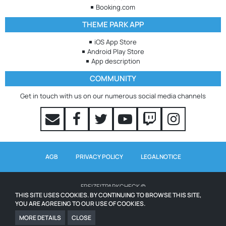
Booking.com
THEME PARK APP
iOS App Store
Android Play Store
App description
COMMUNITY
Get in touch with us on our numerous social media channels
AGB
PRIVACY POLICY
LEGAL NOTICE
FREIZEITPARKCHECK ©
THIS SITE USES COOKIES. BY CONTINUING TO BROWSE THIS SITE,
YOU ARE AGREEING TO OUR USE OF COOKIES.
WAITING TIMES POWERED BY QUEUE-TIMES.COM
ICONS FROM WWW.ICONS8.COM
MORE DETAILS
CLOSE