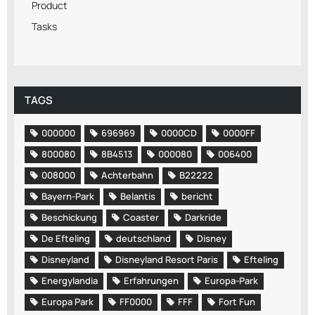
Product
Tasks
TAGS
000000
696969
0000CD
0000FF
800080
8B4513
000080
006400
008000
Achterbahn
B22222
Bayern-Park
Belantis
bericht
Beschickung
Coaster
Darkride
De Efteling
deutschland
Disney
Disneyland
Disneyland Resort Paris
Efteling
Energylandia
Erfahrungen
Europa-Park
Europa Park
FF0000
FFF
Fort Fun