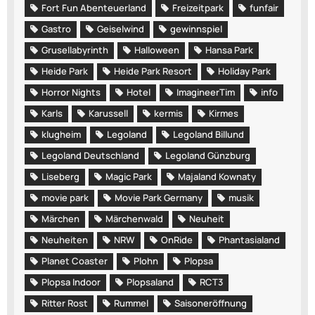
Fort Fun Abenteuerland
Freizeitpark
funfair
Gastro
Geiselwind
gewinnspiel
Grusellabyrinth
Halloween
Hansa Park
Heide Park
Heide Park Resort
Holiday Park
Horror Nights
Hotel
ImagineerTim
info
Karls
Karussell
kermis
Kirmes
klugheim
Legoland
Legoland Billund
Legoland Deutschland
Legoland Günzburg
Liseberg
Magic Park
Majaland Kownaty
movie park
Movie Park Germany
musik
Märchen
Märchenwald
Neuheit
Neuheiten
NRW
OnRide
Phantasialand
Planet Coaster
Plohn
Plopsa
Plopsa Indoor
Plopsaland
RCT3
Ritter Rost
Rummel
Saisoneröffnung