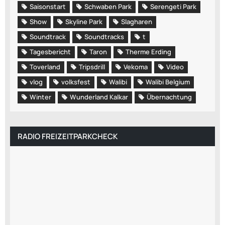
Saisonstart
Schwaben Park
Serengeti Park
Show
Skyline Park
Slagharen
Soundtrack
Soundtracks
t
Tagesbericht
Taron
Therme Erding
Toverland
Tripsdrill
Vekoma
Video
vlog
volksfest
Walibi
Walibi Belgium
Winter
Wunderland Kalkar
Übernachtung
RADIO FREIZEITPARKCHECK