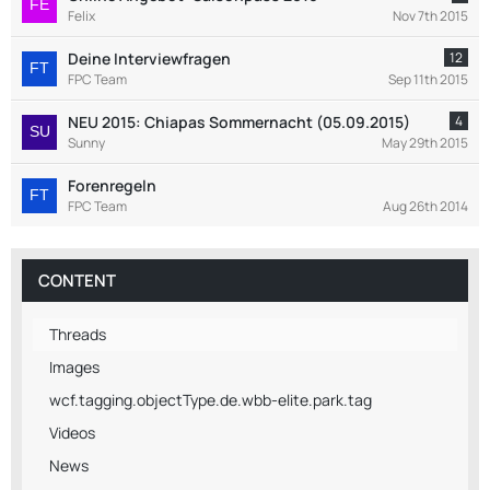
Felix
Nov 7th 2015
Deine Interviewfragen
12
FPC Team
Sep 11th 2015
NEU 2015: Chiapas Sommernacht (05.09.2015)
4
Sunny
May 29th 2015
Forenregeln
FPC Team
Aug 26th 2014
CONTENT
Threads
Images
wcf.tagging.objectType.de.wbb-elite.park.tag
Videos
News