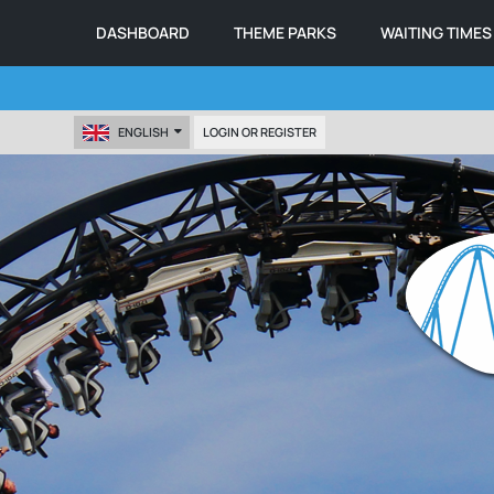
DASHBOARD
THEME PARKS
WAITING TIMES
ENGLISH
LOGIN OR REGISTER