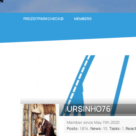
FREIZEITPARKCHECK©
MEMBERS
URSINHO76
Member since May 11th 2020
Posts
1,814
News
10
Tasks
1
React