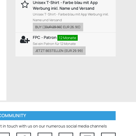
Unisex T-Shirt - Farbe blau mit App
Werbung inkl. Name und Versand
Unisex T-Shirt - Farbe blau mit App Werbung inkl.
Name und Versand
BUY
((
EUR 23.90
)
EUR 26.90
)
FPC - Patron
12 Monate
Sei ein Patron für 12 Monate
JETZT BESTELLEN
(
EUR 29.99
)
COMMUNITY
t in touch with us on our numerous social media channels