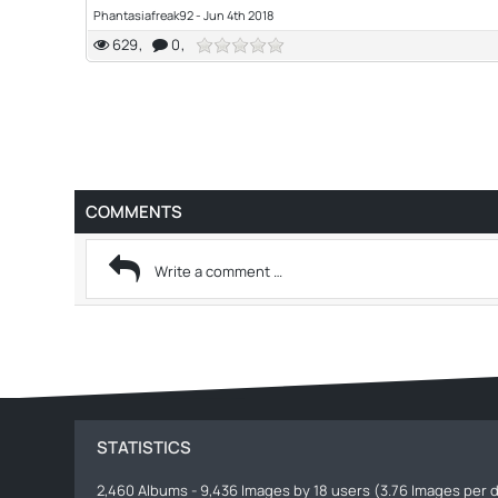
Phantasiafreak92
-
Jun 4th 2018
629
0
COMMENTS
STATISTICS
2,460 Albums - 9,436 Images by 18 users (3.76 Images per d