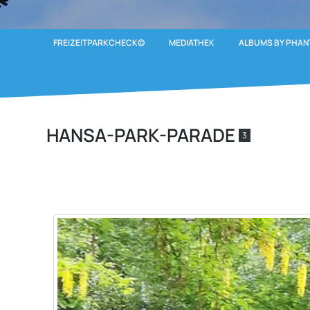
FREIZEITPARKCHECK©
MEDIATHEK
ALBUMS BY PHAN
HANSA-PARK-PARADE
3