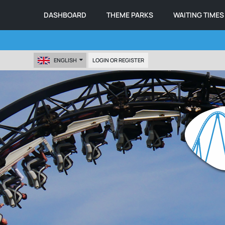
DASHBOARD
THEME PARKS
WAITING TIMES
ENGLISH
LOGIN OR REGISTER