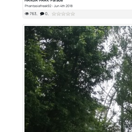
HANSA-PARK-Parade
Phantasiafreak92
-
Jun 4th 2018
763
0