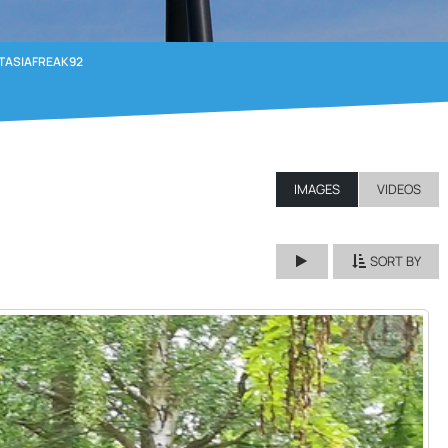
TASIAFREAK92
IMAGES
VIDEOS
SORT BY