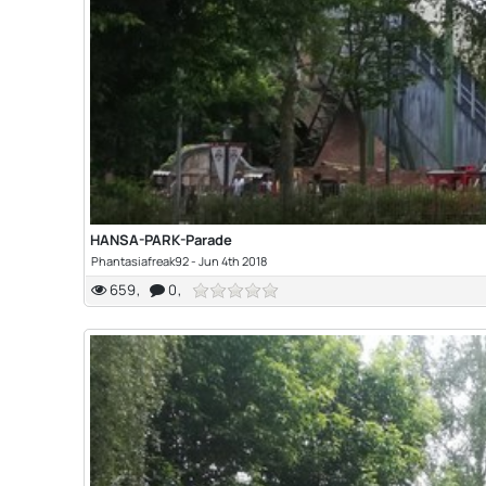
HANSA-PARK-Parade
Phantasiafreak92
-
Jun 4th 2018
659
0