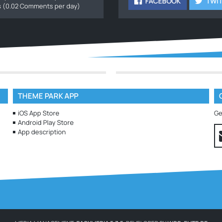
FACEBOOK
TWI
ts (0.02 Comments per day)
THEME PARK APP
iOS App Store
Ge
Android Play Store
App description