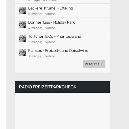
Bäckerei Krümel - Efteling
5 Images; 0 Videos;
Donnerfluss - Holiday Park
4 Images; 0 Videos;
Törtchen & Co - Phantasialand
2 Images; 0 Videos;
Ramses - Freizeit-Land Geiselwind
3 Images; 0 Videos;
DISPLAY ALL
RADIO FREIZEITPARKCHECK