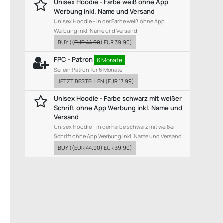
Unisex Hoodie - Farbe weiß ohne App
Werbung inkl. Name und Versand
Unisex Hoodie - in der Farbe weiß ohne App
Werbung inkl. Name und Versand
BUY
((
EUR 44.90
)
EUR 39.90
)
FPC - Patron
6 Monate
Sei ein Patron für 6 Monate
JETZT BESTELLEN
(
EUR 17.99
)
Unisex Hoodie - Farbe schwarz mit weißer
Schrift ohne App Werbung inkl. Name und
Versand
Unisex Hoodie - in der Farbe schwarz mit weißer
Schrift ohne App Werbung inkl. Name und Versand
BUY
((
EUR 44.90
)
EUR 39.90
)