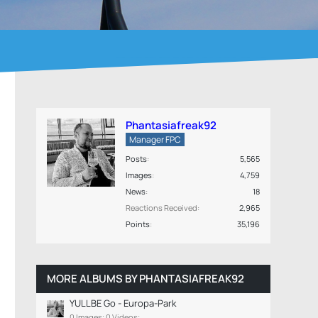
Phantasiafreak92
Manager FPC
Posts
5,565
Images
4,759
News
18
Reactions Received
2,965
Points
35,196
MORE ALBUMS BY PHANTASIAFREAK92
YULLBE Go - Europa-Park
0 Images; 0 Videos;