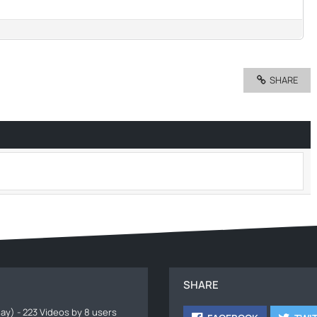
SHARE
SHARE
ay) - 223 Videos by 8 users