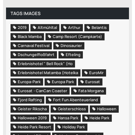
TAGS IMAGES
2019
Altmühltal
Arthur
Belantis
Black Mamba
Camp Resort (Campkarte)
Carnaval Festival
Dinosaurier
Dschungelfloßfahrt
Efteling
Erlebnishotel " Bell Rock" (Ho
Erlebnishotel Matamba (Hotelka
EuroMir
Europa-Park
Europa Park
Eurosat
Eurosat - CanCan Coaster
Fata Morgana
Fjord Rafting
Fort Fun Abenteuerland
Geister Rikscha
Geisterschloss
Halloween
Halloween 2019
Hansa Park
Heide Park
Heide Park Resort
Holiday Park