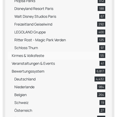
Plopsa Parks
312
Disneyland Resort Paris
188
Walt Disney Studios Paris
67
Freizeitland Geiselwind
292
LEGOLAND Gruppe
400
Ritter Rost - Magic Park Verden
125
Schloss Thurn
97
Kirmes & Volksfeste
55
Veranstaltungen & Events
41
Bewertungssystem
6,817
Deutschland
4,432
Niederlande
984
Belgien
264
Schweiz
19
Österreich
27