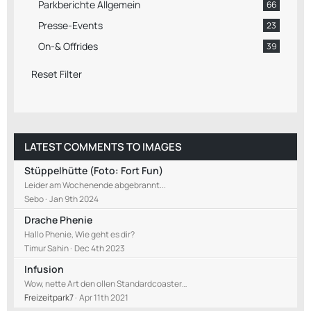
Parkberichte Allgemein
66
Presse-Events
23
On-& Offrides
39
Reset Filter
LATEST COMMENTS TO IMAGES
Stüppelhütte (Foto: Fort Fun)
Leider am Wochenende abgebrannt...
Sebo
Jan 9th 2024
Drache Phenie
Hallo Phenie, Wie geht es dir?
Timur Sahin
Dec 4th 2023
Infusion
Wow, nette Art den ollen Standardcoaster…
Freizeitpark7
Apr 11th 2021