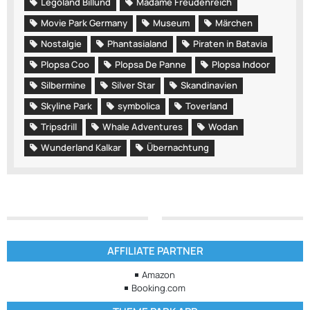
Legoland Billund
Madame Freudenreich
Movie Park Germany
Museum
Märchen
Nostalgie
Phantasialand
Piraten in Batavia
Plopsa Coo
Plopsa De Panne
Plopsa Indoor
Silbermine
Silver Star
Skandinavien
Skyline Park
symbolica
Toverland
Tripsdrill
Whale Adventures
Wodan
Wunderland Kalkar
Übernachtung
AFFILIATE PARTNER
Amazon
Booking.com