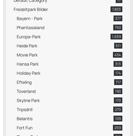
Default Category
77
Freizeitpark Bilder
7,803
Bayern - Park
377
Phantasialand
750
Europa-Park
1,639
Heide Park
511
Movie Park
434
Hansa Park
313
Holiday Park
174
Efteling
717
Toverland
190
Skyline Park
170
Tripsdrill
270
Belantis
109
Fort Fun
259