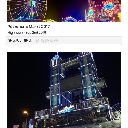
Pützchens Markt 2017
Highnoon
-
Sep 2nd 2019
676
0