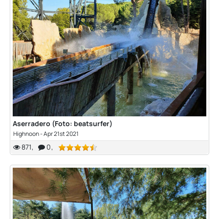
Aserradero (Foto: beatsurfer)
Highnoon
-
Apr 21st 2021
871
0