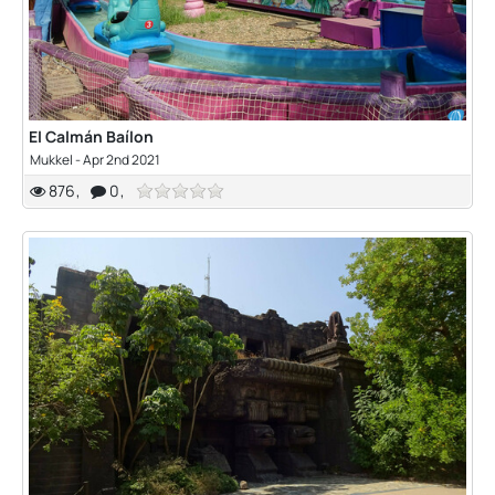
El Calmán Baílon
Mukkel
-
Apr 2nd 2021
876
0