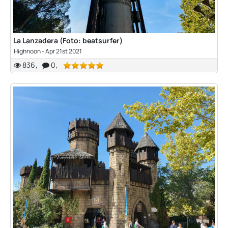
La Lanzadera (Foto: beatsurfer)
Highnoon
-
Apr 21st 2021
836
0