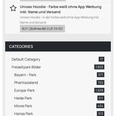
Unisex Hoodie - Farbe weiß ohne App Werbung
inkl. Name und Versand
Unisex Hoodie - in der Farbe weiß ohne App Werbung inkl.
Name und Versand
BUY
((
EUR 44.90
)
EUR 39.90
)
CATEGORIES
Default Category
77
Freizeitpark Bilder
7,803
Bayern - Park
377
Phantasialand
750
Europa-Park
1,639
Heide Park
511
Movie Park
434
Hansa Park
313