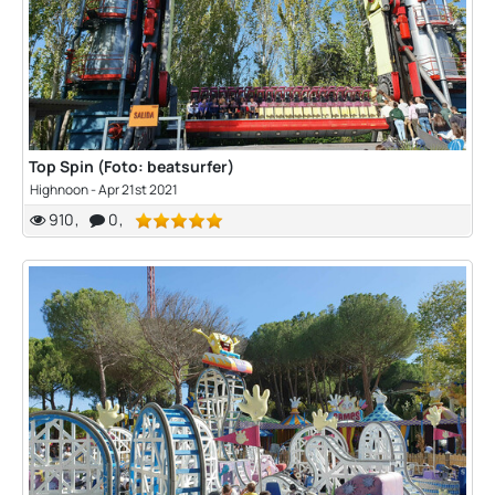
Top Spin (Foto: beatsurfer)
Highnoon
-
Apr 21st 2021
910
0