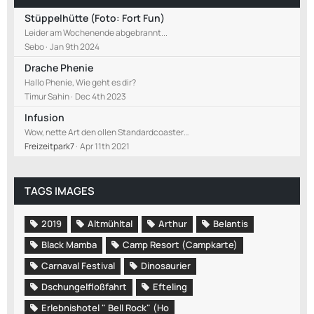
Stüppelhütte (Foto: Fort Fun)
Leider am Wochenende abgebrannt...
Sebo
Jan 9th 2024
Drache Phenie
Hallo Phenie, Wie geht es dir?
Timur Sahin
Dec 4th 2023
Infusion
Wow, nette Art den ollen Standardcoaster…
Freizeitpark7
Apr 11th 2021
TAGS IMAGES
2019
Altmühltal
Arthur
Belantis
Black Mamba
Camp Resort (Campkarte)
Carnaval Festival
Dinosaurier
Dschungelfloßfahrt
Efteling
Erlebnishotel " Bell Rock" (Ho