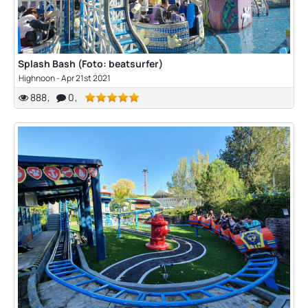
Splash Bash (Foto: beatsurfer)
Highnoon
-
Apr 21st 2021
888
0