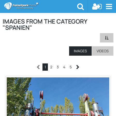
IMAGES FROM THE CATEGORY
"SPANIEN"
IMAGES
VIDEOS
1
2
3
4
5