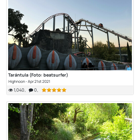
Tarántula (Foto: beatsurfer)
Highnoon
-
Apr 21st 2021
1,040
0