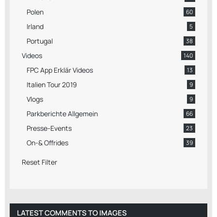
Polen
60
Irland
5
Portugal
38
Videos
140
FPC App Erklär Videos
13
Italien Tour 2019
9
Vlogs
9
Parkberichte Allgemein
66
Presse-Events
23
On-& Offrides
39
Reset Filter
LATEST COMMENTS TO IMAGES