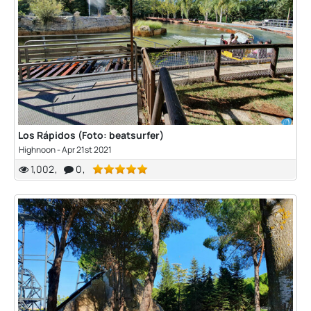
Los Rápidos (Foto: beatsurfer)
Highnoon
-
Apr 21st 2021
1,002
0