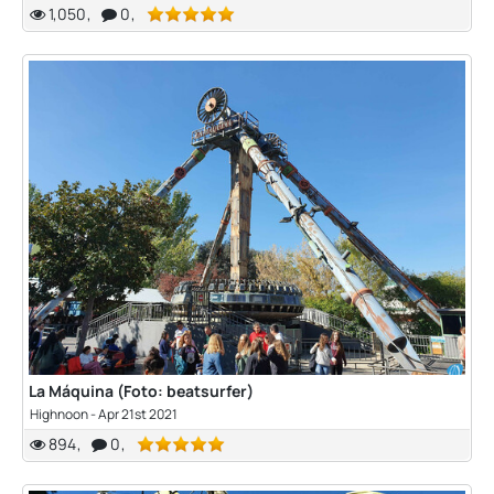
1,050
0
La Máquina (Foto: beatsurfer)
Highnoon
-
Apr 21st 2021
894
0