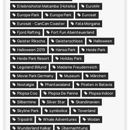
Erlebnishotel Matamba (Hotelka
EuroMir
Europa-Park
Europa Park
Eurosat
Eurosat - CanCan Coaster
Fata Morgana
Fjord Rafting
Fort Fun Abenteuerland
Geister Rikscha
Geisterschloss
Halloween
Halloween 2019
Hansa Park
Heide Park
Heide Park Resort
Holiday Park
Legoland Billund
Madame Freudenreich
Movie Park Germany
Museum
Märchen
Nostalgie
Phantasialand
Piraten in Batavia
Plopsa Coo
Plopsa De Panne
Plopsa Indoor
Silbermine
Silver Star
Skandinavien
Skyline Park
symbolica
Toverland
Tripsdrill
Whale Adventures
Wodan
Wunderland Kalkar
Übernachtung