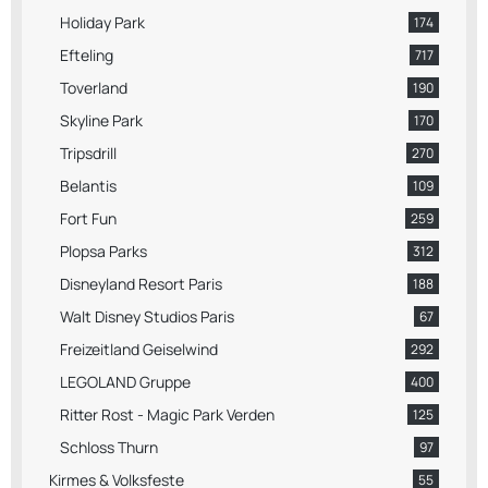
Holiday Park
174
Efteling
717
Toverland
190
Skyline Park
170
Tripsdrill
270
Belantis
109
Fort Fun
259
Plopsa Parks
312
Disneyland Resort Paris
188
Walt Disney Studios Paris
67
Freizeitland Geiselwind
292
LEGOLAND Gruppe
400
Ritter Rost - Magic Park Verden
125
Schloss Thurn
97
Kirmes & Volksfeste
55