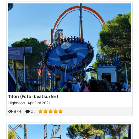
Tifón (Foto: beatsurfer)
Highnoon
-
Apr 21st 2021
879
0