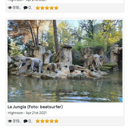
916
0
La Jungla (Foto: beatsurfer)
Highnoon
-
Apr 21st 2021
919
0