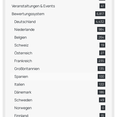
Veranstaltungen & Events
41
Bewertungssystem
6,817
Deutschland
4,432
Niederlande
984
Belgien
264
Schweiz
19
Österreich
27
Frankreich
235
Großbritannien
135
Spanien
100
Italien
122
Dänemark
186
Schweden
49
Norwegen
0
Finnland
15