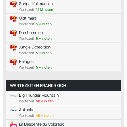
Sungai Kalimantan
Wartezeit:
15 Minuten
Oldtimers
Wartezeit:
5 Minuten
Dombomolen
Wartezeit:
5 Minuten
Jungle Expedition
Wartezeit:
5 Minuten
Balagos
Wartezeit:
5 Minuten
WARTEZEITEN FRANKREICH
Big Thunder Mountain
Wartezeit:
50 Minuten
Autopia
Wartezeit:
45 Minuten
La Descente du Colorado