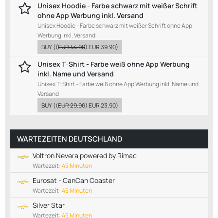
Unisex Hoodie - Farbe schwarz mit weißer Schrift
ohne App Werbung inkl. Versand
Unisex Hoodie - Farbe schwarz mit weißer Schrift ohne App
Werbung inkl. Versand
BUY
((
EUR 44.90
)
EUR 39.90
)
Unisex T-Shirt - Farbe weiß ohne App Werbung
inkl. Name und Versand
Unisex T-Shirt - Farbe weiß ohne App Werbung inkl. Name und
Versand
BUY
((
EUR 29.90
)
EUR 23.90
)
WARTEZEITEN DEUTSCHLAND
Voltron Nevera powered by Rimac
Wartezeit:
45 Minuten
Eurosat - CanCan Coaster
Wartezeit:
45 Minuten
Silver Star
Wartezeit:
45 Minuten