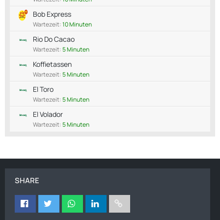
Bob Express
Wartezeit:
10 Minuten
Rio Do Cacao
Wartezeit:
5 Minuten
Koffietassen
Wartezeit:
5 Minuten
El Toro
Wartezeit:
5 Minuten
El Volador
Wartezeit:
5 Minuten
SHARE