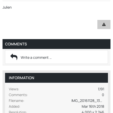
Julien
COMMENTS
INFORMATION
Views
1,191
Comments
0
Filename
IMG_20161128_130907.jpg
Added
Mar 16th 2018
Resolution
4,000 × 2,246