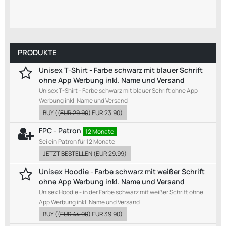
PRODUKTE
Unisex T-Shirt - Farbe schwarz mit blauer Schrift
ohne App Werbung inkl. Name und Versand
Unisex T-Shirt - Farbe schwarz mit blauer Schrift ohne App
Werbung inkl. Name und Versand
BUY
((
EUR 29.90
)
EUR 23.90
)
FPC - Patron
12 Monate
Sei ein Patron für 12 Monate
JETZT BESTELLEN
(
EUR 29.99
)
Unisex Hoodie - Farbe schwarz mit weißer Schrift
ohne App Werbung inkl. Name und Versand
Unisex Hoodie - in der Farbe schwarz mit weißer Schrift ohne
App Werbung inkl. Name und Versand
BUY
((
EUR 44.90
)
EUR 39.90
)