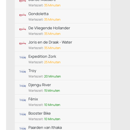
Wartezeit:
35 Minuten
Gondoletta
Wartezeit:
35 Minuten
De Vliegende Hollander
Wartezeit:
35 Minuten
Joris en de Draak - Water
Wartezeit:
35 Minuten
Expedition Zork
Wartezeit:
25 Minuten
Troy
Wartezeit:
20 Minuten
Djengu River
Wartezeit:
15 Minuten
Fēnix
Wartezeit:
10 Minuten
Booster Bike
Wartezeit:
10 Minuten
Paarden van Ithaka