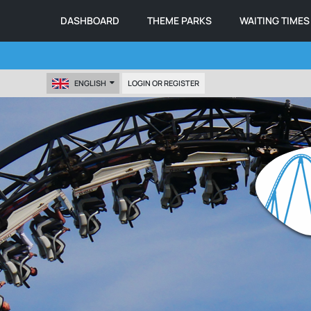
DASHBOARD
THEME PARKS
WAITING TIMES
ENGLISH
LOGIN OR REGISTER