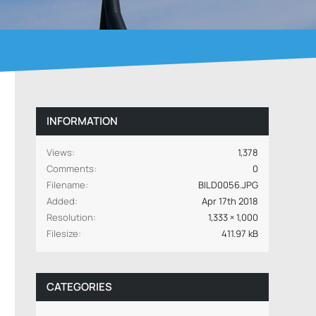
INFORMATION
Views
1,378
Comments
0
Filename
BILD0056.JPG
Added
Apr 17th 2018
Resolution
1,333 × 1,000
Filesize
411.97 kB
CATEGORIES