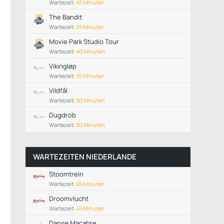
Wartezeit:
45 Minuten
The Bandit
Wartezeit:
45 Minuten
Movie Park Studio Tour
Wartezeit:
40 Minuten
Vikingløp
Wartezeit:
35 Minuten
Vildfål
Wartezeit:
30 Minuten
Dugdrob
Wartezeit:
30 Minuten
WARTEZEITEN NIEDERLANDE
Stoomtrein
Wartezeit:
45 Minuten
Droomvlucht
Wartezeit:
45 Minuten
Danse Macabre