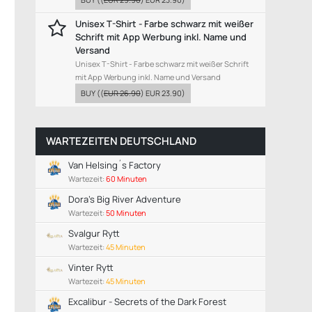
Unisex T-Shirt - Farbe schwarz mit weißer
Schrift mit App Werbung inkl. Name und
Versand
Unisex T-Shirt - Farbe schwarz mit weißer Schrift
mit App Werbung inkl. Name und Versand
BUY
((
EUR 26.90
)
EUR 23.90
)
WARTEZEITEN DEUTSCHLAND
Van Helsing´s Factory
Wartezeit:
60 Minuten
Dora’s Big River Adventure
Wartezeit:
50 Minuten
Svalgur Rytt
Wartezeit:
45 Minuten
Vinter Rytt
Wartezeit:
45 Minuten
Excalibur - Secrets of the Dark Forest