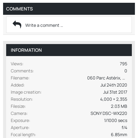
COMMENTS
INFORMATION
Views
795
Comments
0
Filename
060 Parc Astérix, Th.b. la Grèce antiques, Discobélix, Ausblick auf Gaudurix.jpg
Added
Jul 24th 2020
Image creation
Jul 31st 2017
Resolution
4,000 × 2,355
Filesize
2.03 MB
Camera
SONY DSC-WX220
Exposure
1/1000 secs
Aperture
f/4
Focal length
6.85mm