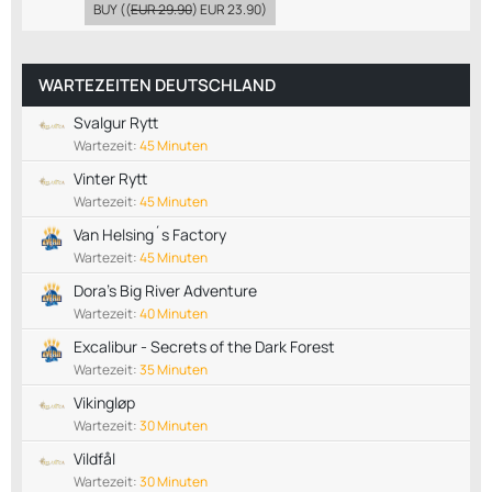
BUY
((
EUR 29.90
)
EUR 23.90
)
WARTEZEITEN DEUTSCHLAND
Svalgur Rytt
Wartezeit:
45 Minuten
Vinter Rytt
Wartezeit:
45 Minuten
Van Helsing´s Factory
Wartezeit:
45 Minuten
Dora’s Big River Adventure
Wartezeit:
40 Minuten
Excalibur - Secrets of the Dark Forest
Wartezeit:
35 Minuten
Vikingløp
Wartezeit:
30 Minuten
Vildfål
Wartezeit:
30 Minuten