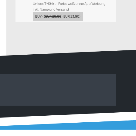
Unisex T-Shirt - Farbe weiß ohne App Werbung
inkl. Name und Versand
BUY
((
EUR 29.90
)
EUR 23.90
)