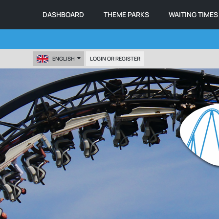
DASHBOARD
THEME PARKS
WAITING TIMES
ENGLISH
LOGIN OR REGISTER