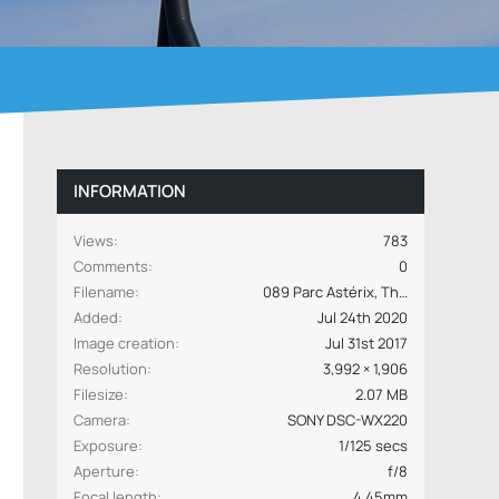
INFORMATION
Views
783
Comments
0
Filename
089 Parc Astérix, Th.b. l'empire romain, les espions de César.jpg
Added
Jul 24th 2020
Image creation
Jul 31st 2017
Resolution
3,992 × 1,906
Filesize
2.07 MB
Camera
SONY DSC-WX220
Exposure
1/125 secs
Aperture
f/8
Focal length
4.45mm