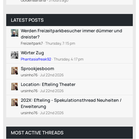
GoldenBanana
-
3 hours ago
LATEST POSTS
Werden Freizeitparkbesucher immer dümmer und
dreister?
Freizeitpark7
Thursday, 7:15 pm
Wörter Zug
Phantasiafreak92
Thursday, 4:17 pm
Sprookjesboom
ursinho76
Jul 22nd 2026
Location: Efteling Theater
ursinho76
Jul 22nd 2026
202X: Efteling - Spekulationsthread Neuheiten /
Erweiterung
ursinho76
Jul 22nd 2026
MOST ACTIVE THREADS