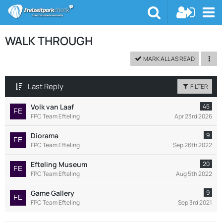
WALK THROUGH
MARK ALL AS READ
Last Reply
FILTER
Volk van Laaf
45
FPC Team Efteling
Apr 23rd 2026
Diorama
9
FPC Team Efteling
Sep 26th 2022
Efteling Museum
20
FPC Team Efteling
Aug 5th 2022
Game Gallery
9
FPC Team Efteling
Sep 3rd 2021