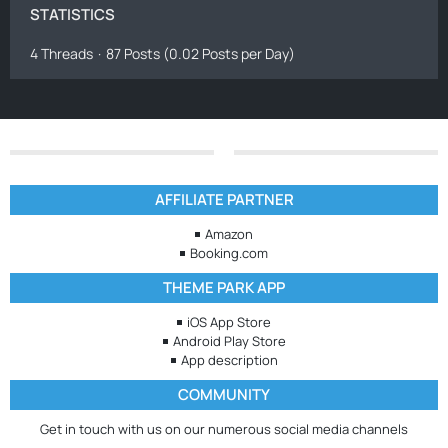
STATISTICS
4 Threads
87 Posts (0.02 Posts per Day)
AFFILIATE PARTNER
Amazon
Booking.com
THEME PARK APP
iOS App Store
Android Play Store
App description
COMMUNITY
Get in touch with us on our numerous social media channels