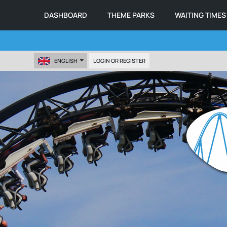
DASHBOARD
THEME PARKS
WAITING TIMES
ENGLISH
LOGIN OR REGISTER