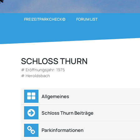
FREIZEITPARKCHECK©
FORUM LIST
SCHLOSS THURN
# Eröffnungsjahr: 1975
# Heroldsbach
Allgemeines
Schloss Thurn Beiträge
Parkinformationen