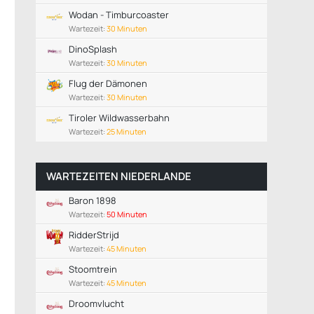
Wodan - Timburcoaster
Wartezeit:
30 Minuten
DinoSplash
Wartezeit:
30 Minuten
Flug der Dämonen
Wartezeit:
30 Minuten
Tiroler Wildwasserbahn
Wartezeit:
25 Minuten
WARTEZEITEN NIEDERLANDE
Baron 1898
Wartezeit:
50 Minuten
RidderStrijd
Wartezeit:
45 Minuten
Stoomtrein
Wartezeit:
45 Minuten
Droomvlucht