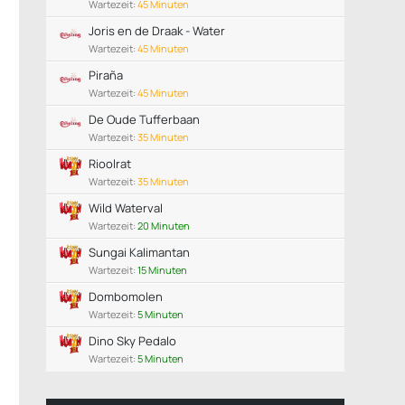
Wartezeit:
45 Minuten
Joris en de Draak - Water
Wartezeit:
45 Minuten
Piraña
Wartezeit:
45 Minuten
De Oude Tufferbaan
Wartezeit:
35 Minuten
Rioolrat
Wartezeit:
35 Minuten
Wild Waterval
Wartezeit:
20 Minuten
Sungai Kalimantan
Wartezeit:
15 Minuten
Dombomolen
Wartezeit:
5 Minuten
Dino Sky Pedalo
Wartezeit:
5 Minuten