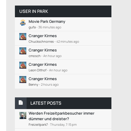
USER IN PARK
Movie Park Germany
gufa
-
36 minutes ago
Cranger Kirmes
Chuckschnorres
-
42 minutes ago
Cranger Kirmes
cmosch
-
An hour ago
Cranger Kirmes
Leon Olthof
-
An hour ago
Cranger Kirmes
Benny
-
2 hours ago
LATEST POSTS
Werden Freizeitparkbesucher immer
dümmer und dreister?
Freizeitpark7
Thursday, 7:15 pm