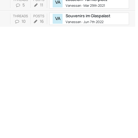
5
11
Vanessan
Mar 29th 2021
Souvenirs im Glaspalast
THREADS
POSTS
10
16
Vanessan
Jun 7th 2022