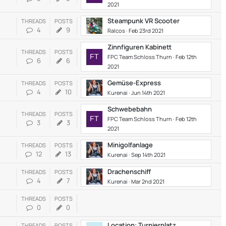
2021
Steampunk VR Scooter
THREADS
POSTS
4
9
Ralcos
Feb 23rd 2021
Zinnfiguren Kabinett
THREADS
POSTS
FPC Team Schloss Thurn
Feb 12th
6
6
2021
Gemüse-Express
THREADS
POSTS
4
10
Kurenai
Jun 14th 2021
Schwebebahn
THREADS
POSTS
FPC Team Schloss Thurn
Feb 12th
3
3
2021
Minigolfanlage
THREADS
POSTS
12
13
Kurenai
Sep 14th 2021
Drachenschiff
THREADS
POSTS
4
7
Kurenai
Mar 2nd 2021
THREADS
POSTS
0
0
Location: Turnierplatz
THREADS
POSTS