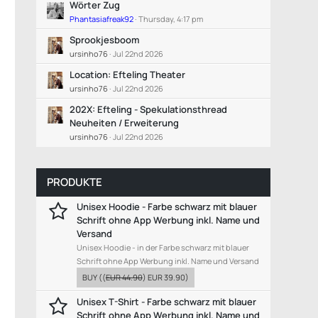
Wörter Zug
Phantasiafreak92
Thursday, 4:17 pm
Sprookjesboom
ursinho76
Jul 22nd 2026
Location: Efteling Theater
ursinho76
Jul 22nd 2026
202X: Efteling - Spekulationsthread
Neuheiten / Erweiterung
ursinho76
Jul 22nd 2026
PRODUKTE
Unisex Hoodie - Farbe schwarz mit blauer
Schrift ohne App Werbung inkl. Name und
Versand
Unisex Hoodie - in der Farbe schwarz mit blauer
Schrift ohne App Werbung inkl. Name und Versand
BUY
((
EUR 44.90
)
EUR 39.90
)
Unisex T-Shirt - Farbe schwarz mit blauer
Schrift ohne App Werbung inkl. Name und