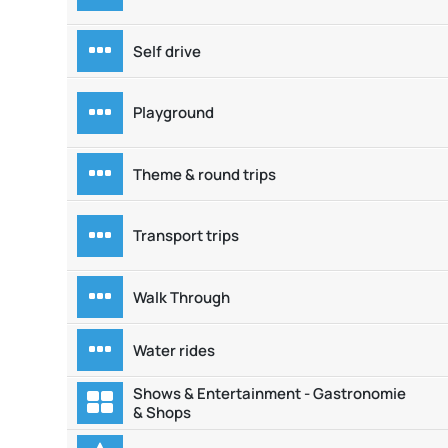
Self drive
Playground
Theme & round trips
Transport trips
Walk Through
Water rides
Shows & Entertainment - Gastronomie
& Shops