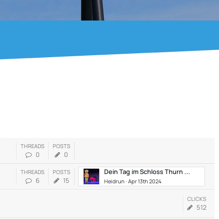
THREADS
POSTS
0
0
Dein Tag im Schloss Thurn ...
THREADS
POSTS
6
15
Heidrun
Apr 13th 2024
CLICKS
512