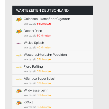
WARTEZEITEN DEUTSCHLAND
Colossos - Kampf der Giganten
Wartezeit:
55 Minuten
Desert Race
Wartezeit:
50 Minuten
Wickie Splash
Wartezeit:
40 Minuten
Wasserachterbahn Poseidon
Wartezeit:
35 Minuten
Fjord Rafting
Wartezeit:
35 Minuten
Atlantica SuperSplash
Wartezeit:
35 Minuten
Wildwasserbahn
Wartezeit:
35 Minuten
KRAKE
Wartezeit:
35 Minuten