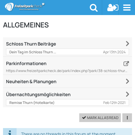
ALLGEMEINES
Schloss Thurn Beiträge
Apr 13th 2024
Dein Tag im Schloss Thurn ...
Parkinformationen
https://www.freizeitparkcheck.de/park/index.php?park/38-schloss-thurn/&highlight=schloss
Neuheiten & Planungen
Übernachtungsmöglichkeiten
Feb 12th 2021
Remise Thurn (Hotelkarte)
MARK ALL AS READ
There are no threads in this forum at the moment.