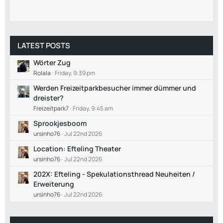
LATEST POSTS
Wörter Zug
Rolala
Friday, 9:39 pm
Werden Freizeitparkbesucher immer dümmer und
dreister?
Freizeitpark7
Friday, 9:45 am
Sprookjesboom
ursinho76
Jul 22nd 2026
Location: Efteling Theater
ursinho76
Jul 22nd 2026
202X: Efteling - Spekulationsthread Neuheiten /
Erweiterung
ursinho76
Jul 22nd 2026