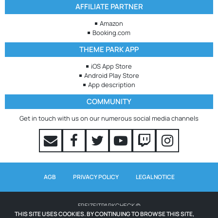
AFFILIATE PARTNER
Amazon
Booking.com
THEME PARK APP
iOS App Store
Android Play Store
App description
COMMUNITY
Get in touch with us on our numerous social media channels
AGB
PRIVACY POLICY
LEGAL NOTICE
FREIZEITPARKCHECK ©
THIS SITE USES COOKIES. BY CONTINUING TO BROWSE THIS SITE,