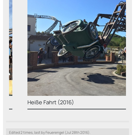
Heiße Fahrt (2016)
Edited 2 times, last by Feuerengel (
Jul 28th 2016
).