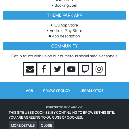
Booking.com
THEME PARK APP
iOS App Store
Android Play Store
App description
COMMUNITY
Get in touch with us on our numerous social media channels
AGB
PRIVACY POLICY
LEGAL NOTICE
FREIZEITPARKCHECK ©
THIS SITE USES COOKIES. BY CONTINUING TO BROWSE THIS SITE,
YOU ARE AGREEING TO OUR USE OF COOKIES.
WAITING TIMES POWERED BY QUEUE-TIMES.COM
ICONS FROM WWW.ICONS8.COM
MORE DETAILS
CLOSE