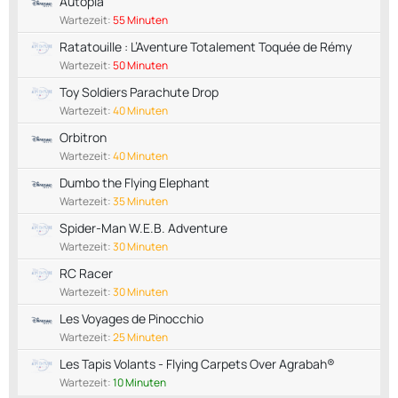
Autopia
Wartezeit:
55 Minuten
Ratatouille : L’Aventure Totalement Toquée de Rémy
Wartezeit:
50 Minuten
Toy Soldiers Parachute Drop
Wartezeit:
40 Minuten
Orbitron
Wartezeit:
40 Minuten
Dumbo the Flying Elephant
Wartezeit:
35 Minuten
Spider-Man W.E.B. Adventure
Wartezeit:
30 Minuten
RC Racer
Wartezeit:
30 Minuten
Les Voyages de Pinocchio
Wartezeit:
25 Minuten
Les Tapis Volants - Flying Carpets Over Agrabah®
Wartezeit:
10 Minuten