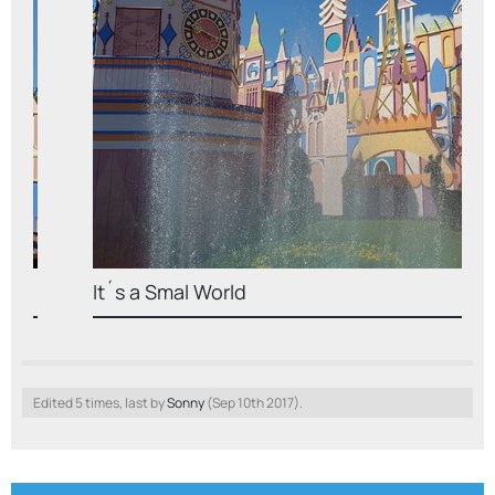
It´s a Smal World
Edited 5 times, last by
Sonny
(
Sep 10th 2017
).