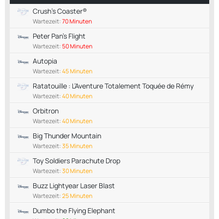
Crush's Coaster®
Wartezeit:
70 Minuten
Peter Pan's Flight
Wartezeit:
50 Minuten
Autopia
Wartezeit:
45 Minuten
Ratatouille : L’Aventure Totalement Toquée de Rémy
Wartezeit:
40 Minuten
Orbitron
Wartezeit:
40 Minuten
Big Thunder Mountain
Wartezeit:
35 Minuten
Toy Soldiers Parachute Drop
Wartezeit:
30 Minuten
Buzz Lightyear Laser Blast
Wartezeit:
25 Minuten
Dumbo the Flying Elephant