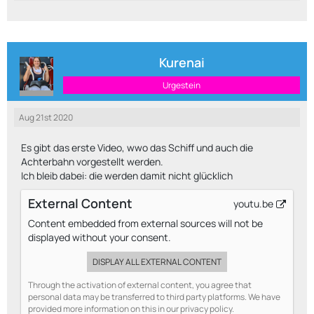
Kurenai
Urgestein
Aug 21st 2020
Es gibt das erste Video, wwo das Schiff und auch die
Achterbahn vorgestellt werden.
Ich bleib dabei: die werden damit nicht glücklich
External Content
youtu.be
Content embedded from external sources will not be
displayed without your consent.
DISPLAY ALL EXTERNAL CONTENT
Through the activation of external content, you agree that
personal data may be transferred to third party platforms. We have
provided more information on this in our privacy policy.