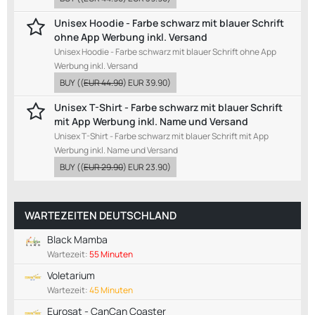
Unisex Hoodie - Farbe schwarz mit blauer Schrift
ohne App Werbung inkl. Versand
Unisex Hoodie - Farbe schwarz mit blauer Schrift ohne App
Werbung inkl. Versand
BUY
((
EUR 44.90
)
EUR 39.90
)
Unisex T-Shirt - Farbe schwarz mit blauer Schrift
mit App Werbung inkl. Name und Versand
Unisex T-Shirt - Farbe schwarz mit blauer Schrift mit App
Werbung inkl. Name und Versand
BUY
((
EUR 29.90
)
EUR 23.90
)
WARTEZEITEN DEUTSCHLAND
Black Mamba
Wartezeit:
55 Minuten
Voletarium
Wartezeit:
45 Minuten
Eurosat - CanCan Coaster