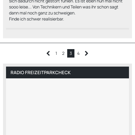
sich dadurch nicht gestört fühlen. Es ist eben nun mal nicht
sooo leise... Von Technikern und Teilen was ihr schon sagt
dann mal noch ganz zu schweigen.
Finde ich schwer realisierbar.
1
2
3
4
RADIO FREIZEITPARKCHECK