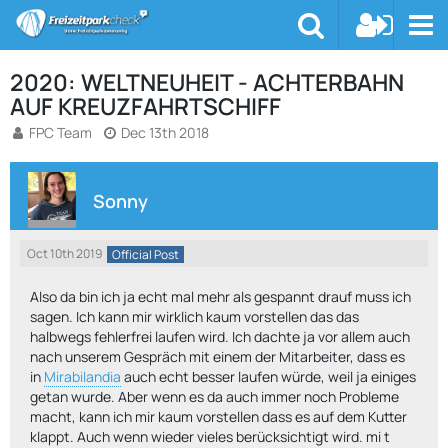
2020: WELTNEUHEIT - ACHTERBAHN
AUF KREUZFAHRTSCHIFF
FPC Team
Dec 13th 2018
Sonny
Oct 10th 2019
Official Post
Also da bin ich ja echt mal mehr als gespannt drauf muss ich
sagen. Ich kann mir wirklich kaum vorstellen das das
halbwegs fehlerfrei laufen wird. Ich dachte ja vor allem auch
nach unserem Gespräch mit einem der Mitarbeiter, dass es
in
Mirabilandia
auch echt besser laufen würde, weil ja einiges
getan wurde. Aber wenn es da auch immer noch Probleme
macht, kann ich mir kaum vorstellen dass es auf dem Kutter
klappt. Auch wenn wieder vieles berücksichtigt wird. mi t