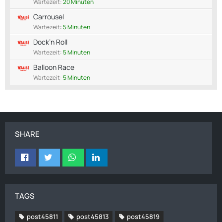
Wartezeit:
20 Minuten
Carrousel
Wartezeit:
5 Minuten
Dock’n Roll
Wartezeit:
5 Minuten
Balloon Race
Wartezeit:
5 Minuten
SHARE
TAGS
post45811
post45813
post45819