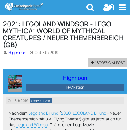
2021: LEGOLAND WINDSOR - LEGO
MYTHICA: WORLD OF MYTHICAL
CREATURES / NEUER THEMENBEREICH
(GB)
Highnoon
Oct 8th 2019
1ST OFFICIAL POST
Highnoon
FPC Patron
Oct 8th 2019
Official Post
Nach dem
Legoland Billund
(
2020:
LEGOLAND Billund
- Neuer
Themenbereich mit u.A. Flying Theater) gibt es jetzt auch für
das
Legoland Windsor
PLäne einen Lego Movie