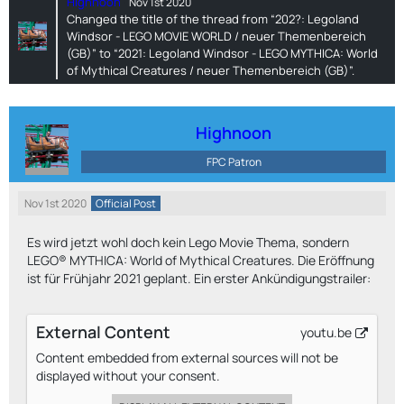
Highnoon
Nov 1st 2020
Changed the title of the thread from “202?: Legoland
Windsor - LEGO MOVIE WORLD / neuer Themenbereich
(GB)” to “2021: Legoland Windsor - LEGO MYTHICA: World
of Mythical Creatures / neuer Themenbereich (GB)”.
Highnoon
FPC Patron
Nov 1st 2020
Official Post
Es wird jetzt wohl doch kein Lego Movie Thema, sondern
LEGO® MYTHICA: World of Mythical Creatures. Die Eröffnung
ist für Frühjahr 2021 geplant. Ein erster Ankündigungstrailer:
External Content
youtu.be
Content embedded from external sources will not be
displayed without your consent.