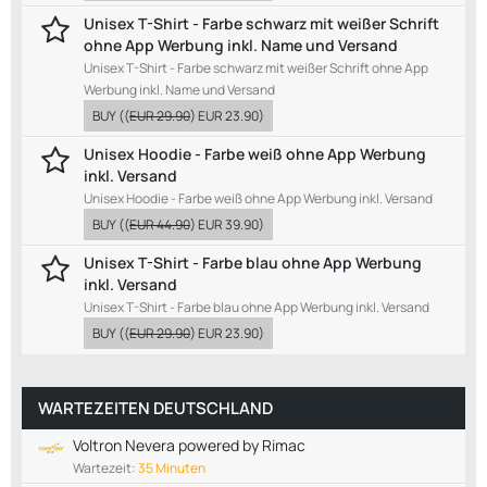
Unisex T-Shirt - Farbe schwarz mit weißer Schrift
ohne App Werbung inkl. Name und Versand
Unisex T-Shirt - Farbe schwarz mit weißer Schrift ohne App
Werbung inkl. Name und Versand
BUY
((
EUR 29.90
)
EUR 23.90
)
Unisex Hoodie - Farbe weiß ohne App Werbung
inkl. Versand
Unisex Hoodie - Farbe weiß ohne App Werbung inkl. Versand
BUY
((
EUR 44.90
)
EUR 39.90
)
Unisex T-Shirt - Farbe blau ohne App Werbung
inkl. Versand
Unisex T-Shirt - Farbe blau ohne App Werbung inkl. Versand
BUY
((
EUR 29.90
)
EUR 23.90
)
WARTEZEITEN DEUTSCHLAND
Voltron Nevera powered by Rimac
Wartezeit:
35 Minuten