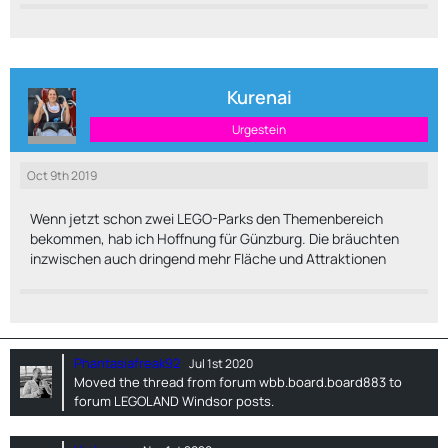
Kurenai
Urgestein
Oct 9th 2019
Wenn jetzt schon zwei LEGO-Parks den Themenbereich
bekommen, hab ich Hoffnung für Günzburg. Die bräuchten
inzwischen auch dringend mehr Fläche und Attraktionen
Phantasiafreak92
Jul 1st 2020
Moved the thread from forum
wbb.board.board883
to
forum
LEGOLAND Windsor posts
.