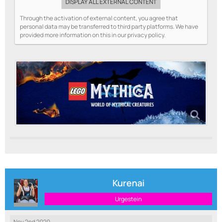
DISPLAY ALL EXTERNAL CONTENT
Through the activation of external content, you agree that
personal data may be transferred to third party platforms. We have
provided more information on this in our privacy policy.
Kurenai
Urgestein
Nov 2nd 2020