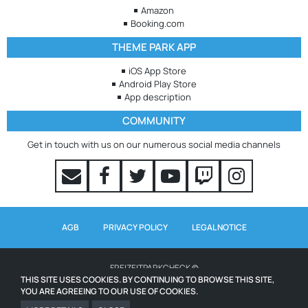
Amazon
Booking.com
THEME PARK APP
iOS App Store
Android Play Store
App description
COMMUNITY
Get in touch with us on our numerous social media channels
AGB
PRIVACY POLICY
LEGAL NOTICE
FREIZEITPARKCHECK ©
THIS SITE USES COOKIES. BY CONTINUING TO BROWSE THIS SITE,
YOU ARE AGREEING TO OUR USE OF COOKIES.
WAITING TIMES POWERED BY QUEUE-TIMES.COM
ICONS FROM WWW.ICONS8.COM