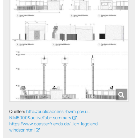
Quellen:
http://publicaccess.rbwm.gov.u…
NIM5000&activeTab=summary
,
https://www.coasterfriends.de/…ich-legoland-
windsor.html