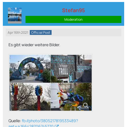
Stefan95
Moderation
Apr 16th 2021
Official Post
Es gibt wieder weitere Bilder.
Quelle:
fb://photo/3805217819533489?
set=a.166428706745770