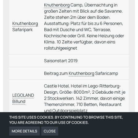
Knuthenborg
Camp, Übernachtung in
großen Zelten mit Blick auf die Savanne.
Zelte stehen 2m über dem Boden.
Knuthenborg
Ausstattung: Platz für bis zu 6 Personen,
Safaripark
Bad mit Dusche und WC, Terrasse,
Kochnische oder Grill. Keine Heizung oder
Klima. 10 Zelte verfügbar, davon eins
rollstuhlgeeignet
Saisonstart 2019
Beitrag zum
Knuthenborg
Safaricamp
Castle Hotel, Hotel im Lego-Ritterburg-
Design, Größe: 8000m², 2 Gebäude mit je
LEGOLAND
2 Stockwerken. 142 Zimmer, davon einige
Billund
Themenzimmer, 710 Betten, Restaurant
und Outdoorspielplatz
THIS SITE USES COOKIES. BY CONTINUING TO BROWSE THIS SITE,
YOU ARE AGREEING TO OUR USE OF COOKIES.
Saisonstart 2019
MORE DETAILS
CLOSE
Battle of The Brick, neue Rittershow