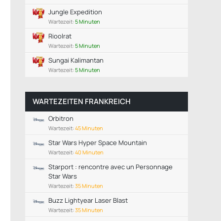
Jungle Expedition
Wartezeit:
5 Minuten
Rioolrat
Wartezeit:
5 Minuten
Sungai Kalimantan
Wartezeit:
5 Minuten
WARTEZEITEN FRANKREICH
Orbitron
Wartezeit:
45 Minuten
Star Wars Hyper Space Mountain
Wartezeit:
40 Minuten
Starport : rencontre avec un Personnage
Star Wars
Wartezeit:
35 Minuten
Buzz Lightyear Laser Blast
Wartezeit:
35 Minuten