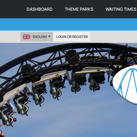
DASHBOARD
THEME PARKS
WAITING TIMES
ENGLISH
LOGIN OR REGISTER