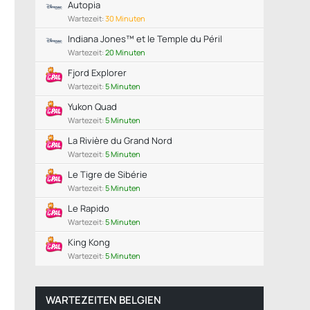
Autopia
Wartezeit:
30 Minuten
Indiana Jones™ et le Temple du Péril
Wartezeit:
20 Minuten
Fjord Explorer
Wartezeit:
5 Minuten
Yukon Quad
Wartezeit:
5 Minuten
La Rivière du Grand Nord
Wartezeit:
5 Minuten
Le Tigre de Sibérie
Wartezeit:
5 Minuten
Le Rapido
Wartezeit:
5 Minuten
King Kong
Wartezeit:
5 Minuten
WARTEZEITEN BELGIEN