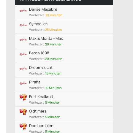
Danse Macabre
Wartezeit:
30 Minuten
Symbolica
Wartezeit:
25 Minuten
Max & Moritz - Max
Wartezeit:
20 Minuten
Baron 1898
Wartezeit:
20 Minuten
Droomvlucht
Wartezeit:
15 Minuten
Piraña
Wartezeit:
10 Minuten
Fort Knalkruit
Wartezeit:
5 Minuten
Oldtimers
Wartezeit:
5 Minuten
Dombomolen
Wartezeit:
5 Minuten