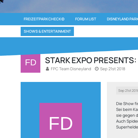
FREIZEITPARKCHECK©
FORUM LIST
DISNEYLAND PARK
SHOWS & ENTERTAINMENT
STARK EXPO PRESENTS
FPC Team Disneyland
Sep 21st 2018
Sep 21st 201
Die Show fi
Sei beim Ka
sie gegen d
Auch Spide
Superhelde