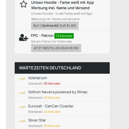
Unisex Hoodie - Farbe weiß mit App
Werbung inkl. Name und Versand
Unisex Hoodie - in der Farbe weiß mit App
Werbung inkl. Name und Versand
BUY
((
EUR 44.90
)
EUR 34.90
)
FPC - Patron
12 Monate
Sei ein Patron für 12 Monate
JETZT BESTELLEN
(
EUR 29.99
)
WARTEZEITEN DEUTSCHLAND
Voletarium
Wartezeit:
50 Minuten
Voltron Nevera powered by Rimac
Wartezeit:
45 Minuten
Eurosat - CanCan Coaster
Wartezeit:
40 Minuten
Silver Star
Wartezeit:
35 Minuten