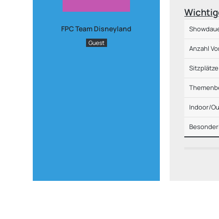
Wichtig
FPC Team Disneyland
Showdau
Guest
Anzahl Vo
Sitzplätze
Themenbe
Indoor/O
Besonder