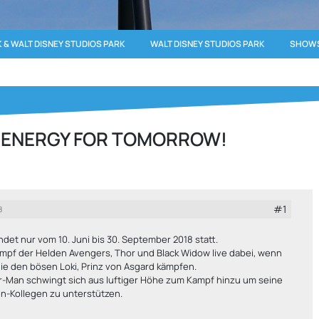
 & WALT DISNEY STUDIOS PARK
WALT DISNEY STUDIOS PARK
SHOWS
: ENERGY FOR TOMORROW!
#1
8
ndet nur vom 10. Juni bis 30. September 2018 statt.
mpf der Helden Avengers, Thor und Black Widow live dabei, wenn
ie den bösen Loki, Prinz von Asgard kämpfen.
r-Man schwingt sich aus luftiger Höhe zum Kampf hinzu um seine
n-Kollegen zu unterstützen.