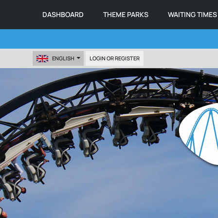
DASHBOARD
THEME PARKS
WAITING TIMES
ENGLISH
LOGIN OR REGISTER