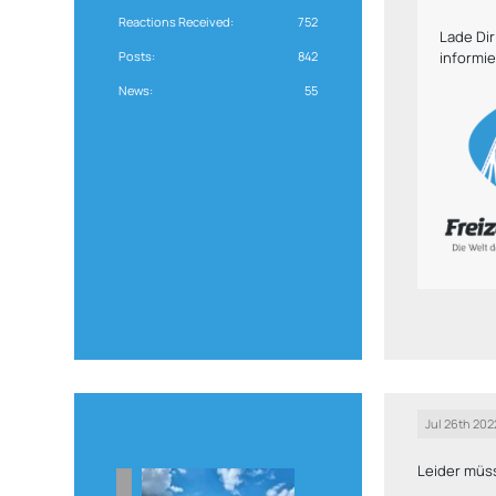
Reactions Received
752
Lade Di
Posts
842
informie
News
55
Jul 26th 202
Leider müs