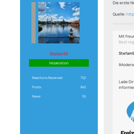
Die erste N
Quelle:
htt
Mit freu
Best re
Stefam
Stefan95
Moderation
|Modera
Reactions Received
752
Lade Di
Posts
842
informie
News
55