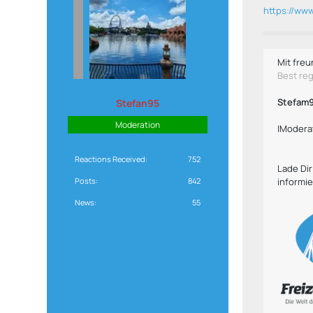
https://ww
Mit freu
Best re
Stefam
Stefan95
Moderation
|Modera
Reactions Received
752
Lade Di
Posts
842
informie
News
55