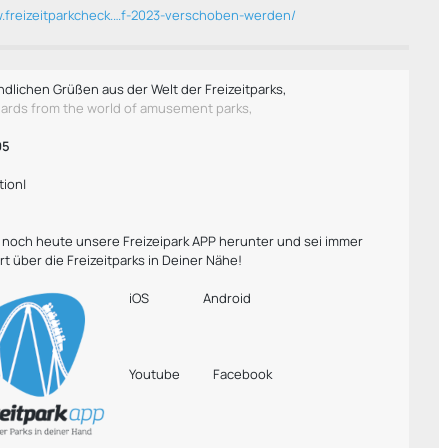
w.freizeitparkcheck.…f-2023-verschoben-werden/
ndlichen Grüßen aus der Welt der Freizeitparks,
gards from the world of amusement parks,
95
tion|
r noch heute unsere Freizeipark APP herunter und sei immer
rt über die Freizeitparks in Deiner Nähe!
iOS
Android
Youtube
Facebook