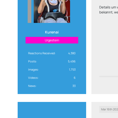
Details um 
bekannt, we
Kurenai
Urgestein
Reactions Received
4,380
Posts
5,496
Images
1,753
Videos
6
News
33
Mar 16th 20