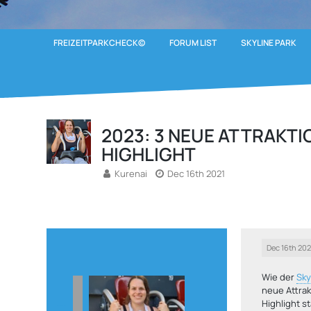
FREIZEITPARKCHECK©
FORUM LIST
SKYLINE PARK
2023: 3 NEUE ATTRAKTI
HIGHLIGHT
Kurenai
Dec 16th 2021
Dec 16th 202
Wie der
Sky
neue Attrak
Highlight s