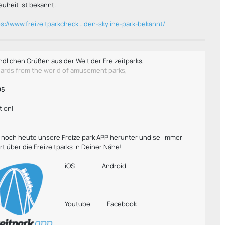
euheit ist bekannt.
ps://www.freizeitparkcheck.…den-skyline-park-bekannt/
ndlichen Grüßen aus der Welt der Freizeitparks,
gards from the world of amusement parks,
95
tion|
r noch heute unsere Freizeipark APP herunter und sei immer
rt über die Freizeitparks in Deiner Nähe!
iOS
Android
Youtube
Facebook