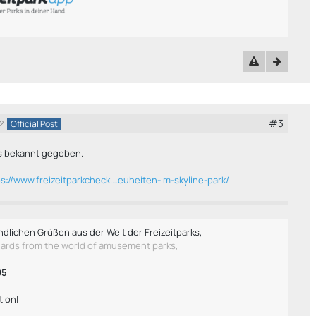
#3
Official Post
2
es bekannt gegeben.
ps://www.freizeitparkcheck.…euheiten-im-skyline-park/
ndlichen Grüßen aus der Welt der Freizeitparks,
gards from the world of amusement parks,
95
tion|