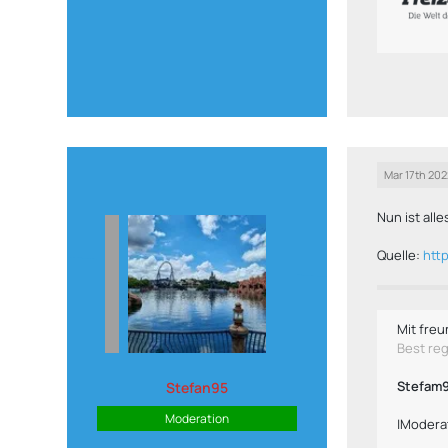
Mar 17th 202
Nun ist all
Quelle:
htt
Mit freu
Best re
Stefam
Stefan95
Moderation
|Modera