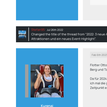
Stefan95
Jul 26th 2022
Changed the title of the thread from “2022: 3 neue 
Attraktionen und ein neues Event-Highlight”.
Feb 6th 202
Flotter Ott
Berg und Ta
Da für 2024
ich mal die
Zeitpunkt e
Kurenai