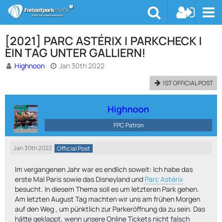
[2021] PARC ASTÉRIX | PARKCHECK |
EIN TAG UNTER GALLIERN!
Highnoon
Jan 30th 2022
1ST OFFICIAL POST
Highnoon
FPC Patron
Jan 30th 2022
Official Post
Im vergangenen Jahr war es endlich soweit: Ich habe das
erste Mal Paris sowie das Disneyland und
Parc Astérix
besucht. In diesem Thema soll es um letzteren Park gehen.
Am letzten August Tag machten wir uns am frühen Morgen
auf den Weg , um pünktlich zur Parkeröffnung da zu sein. Das
hätte geklappt, wenn unsere Online Tickets nicht falsch