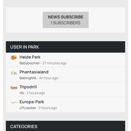
NEWS SUBSCRIBE
1 SUBSCRIBERS
USER IN PARK
Heide Park
Babyboomer
-
27 minutes ago
Phantasialand
BebinghNL
-
An hour ago
Tripsdrill
tlb
-
2 hours ago
Europa-Park
LPcoaster
-
2 hours ago
CATEGORIES