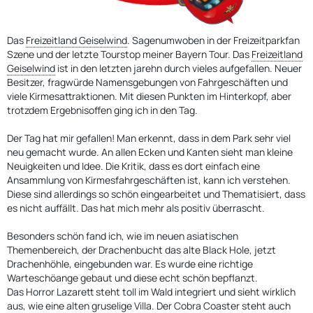
Das
Freizeitland Geiselwind
. Sagenumwoben in der Freizeitparkfan
Szene und der letzte Tourstop meiner Bayern Tour. Das
Freizeitland
Geiselwind
ist in den letzten jarehn durch vieles aufgefallen. Neuer
Besitzer, fragwürde Namensgebungen von Fahrgeschäften und
viele Kirmesattraktionen. Mit diesen Punkten im Hinterkopf, aber
trotzdem Ergebnisoffen ging ich in den Tag.
Der Tag hat mir gefallen! Man erkennt, dass in dem Park sehr viel
neu gemacht wurde. An allen Ecken und Kanten sieht man kleine
Neuigkeiten und Idee. Die Kritik, dass es dort einfach eine
Ansammlung von Kirmesfahrgeschäften ist, kann ich verstehen.
Diese sind allerdings so schön eingearbeitet und Thematisiert, dass
es nicht auffällt. Das hat mich mehr als positiv überrascht.
Besonders schön fand ich, wie im neuen asiatischen
Themenbereich, der Drachenbucht das alte Black Hole, jetzt
Drachenhöhle, eingebunden war. Es wurde eine richtige
Warteschöange gebaut und diese echt schön bepflanzt.
Das Horror Lazarett steht toll im Wald integriert und sieht wirklich
aus, wie eine alten gruselige Villa. Der Cobra Coaster steht auch