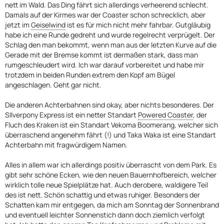
nett im Wald. Das Ding fährt sich allerdings verheerend schlecht.
Damals auf der Kirmes war der Coaster schon schrecklich, aber
jetzt im
Geiselwind
ist es für mich nicht mehr fahrbar. Gutgläubig
habe ich eine Runde gedreht und wurde regelrecht verprügelt. Der
Schlag den man bekommt, wenn man aus der letzten Kurve auf die
Gerade mit der Bremse kommt ist dermaßen stark, dass man
rumgeschleudert wird. Ich war darauf vorbereitet und habe mir
trotzdem in beiden Runden extrem den Kopf am Bügel
angeschlagen. Geht gar nicht.
Die anderen Achterbahnen sind okay, aber nichts besonderes. Der
SIlverpony Express ist ein netter Standart
Powered Coaster
, der
Fluch des Kraken ist ein Standart Vekoma Boomerang, welcher sich
überraschend angenehm fährt (!) und Taka Waka ist eine Standart
Achterbahn mit fragwürdigem Namen.
Alles in allem war ich allerdings positiv überrascht von dem Park. Es
gibt sehr schöne Ecken, wie den neuen Bauernhofbereich, welcher
wirklich tolle neue Spielplätze hat. Auch derobere, waldigere Teil
des ist nett. Schön schattig und etwas ruhiger. Besonders der
Schatten kam mir entgegen, da mich am Sonntag der Sonnenbrand
und eventuell leichter Sonnenstich dann doch ziemlich verfolgt