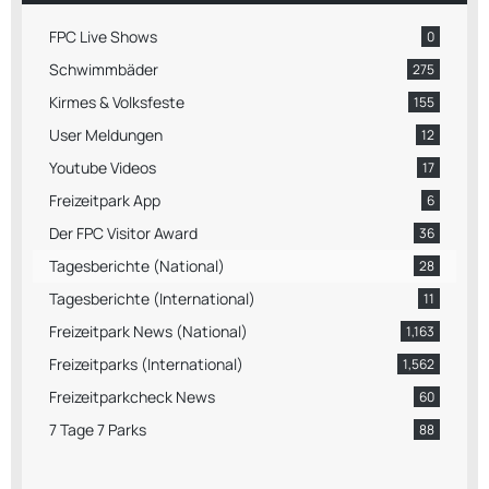
FPC Live Shows
0
Schwimmbäder
275
Kirmes & Volksfeste
155
User Meldungen
12
Youtube Videos
17
Freizeitpark App
6
Der FPC Visitor Award
36
Tagesberichte (National)
28
Tagesberichte (International)
11
Freizeitpark News (National)
1,163
Freizeitparks (International)
1,562
Freizeitparkcheck News
60
7 Tage 7 Parks
88