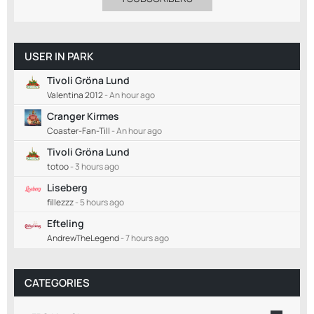
USER IN PARK
Tivoli Gröna Lund
Valentina 2012
-
An hour ago
Cranger Kirmes
Coaster-Fan-Till
-
An hour ago
Tivoli Gröna Lund
totoo
-
3 hours ago
Liseberg
fillezzz
-
5 hours ago
Efteling
AndrewTheLegend
-
7 hours ago
CATEGORIES