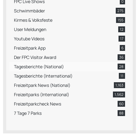
FPC Live Shows
0
Schwimmbäder
275
Kirmes & Volksfeste
155
User Meldungen
12
Youtube Videos
17
Freizeitpark App
6
Der FPC Visitor Award
36
Tagesberichte (National)
28
Tagesberichte (International)
11
Freizeitpark News (National)
1,163
Freizeitparks (International)
1,562
Freizeitparkcheck News
60
7 Tage 7 Parks
88