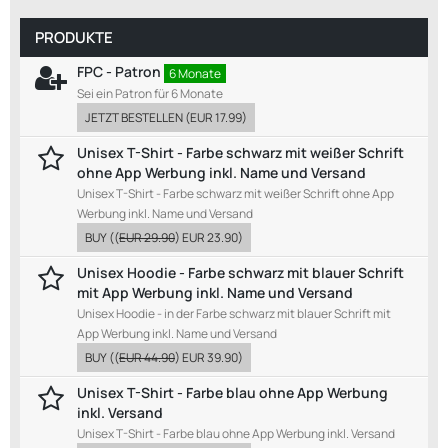
PRODUKTE
FPC - Patron
6 Monate
Sei ein Patron für 6 Monate
JETZT BESTELLEN
(
EUR 17.99
)
Unisex T-Shirt - Farbe schwarz mit weißer Schrift
ohne App Werbung inkl. Name und Versand
Unisex T-Shirt - Farbe schwarz mit weißer Schrift ohne App
Werbung inkl. Name und Versand
BUY
((
EUR 29.90
)
EUR 23.90
)
Unisex Hoodie - Farbe schwarz mit blauer Schrift
mit App Werbung inkl. Name und Versand
Unisex Hoodie - in der Farbe schwarz mit blauer Schrift mit
App Werbung inkl. Name und Versand
BUY
((
EUR 44.90
)
EUR 39.90
)
Unisex T-Shirt - Farbe blau ohne App Werbung
inkl. Versand
Unisex T-Shirt - Farbe blau ohne App Werbung inkl. Versand