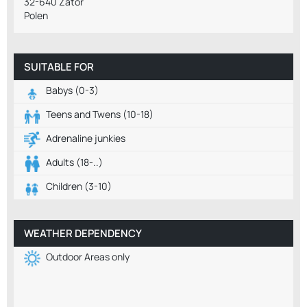
32-640 Zator
Polen
SUITABLE FOR
Babys (0-3)
Teens and Twens (10-18)
Adrenaline junkies
Adults (18-..)
Children (3-10)
WEATHER DEPENDENCY
Outdoor Areas only