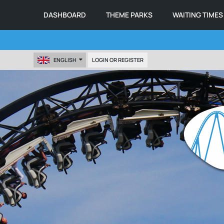
DASHBOARD
THEME PARKS
WAITING TIMES
ENGLISH
LOGIN OR REGISTER