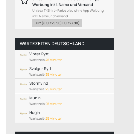
Werbung inkl. Name und Versand
Unisex T-Shirt - Farbe blau ohne App Werbung
inkl. Name und Versand
BUY
((
EUR 29.90
)
EUR 23.90
)
WARTEZEITEN DEUTSCHLAND
Vinter Rytt
Wartezeit:
45 Minuten
Svalgur Rytt
Wartezeit:
35 Minuten
Stormvind
Wartezeit:
25 Minuten
Munin
Wartezeit:
25 Minuten
Hugin
Wartezeit:
25 Minuten