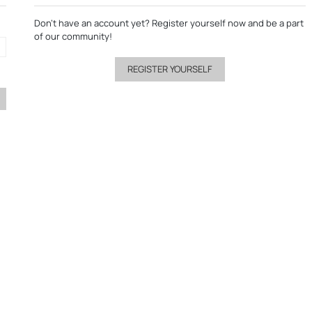
Don’t have an account yet?
Register yourself now
and be a part
of our community!
REGISTER YOURSELF