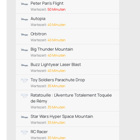
Peter Pan's Flight
Wartezeit:
50 Minuten
Autopia
Wartezeit:
40 Minuten
Orbitron
Wartezeit:
40 Minuten
Big Thunder Mountain
Wartezeit:
40 Minuten
Buzz Lightyear Laser Blast
Wartezeit:
40 Minuten
Toy Soldiers Parachute Drop
Wartezeit:
35 Minuten
Ratatouille : L’Aventure Totalement Toquée
de Rémy
Wartezeit:
35 Minuten
Star Wars Hyper Space Mountain
Wartezeit:
35 Minuten
RC Racer
Wartezeit:
30 Minuten