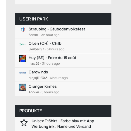
USER IN PARK
Straubing - Gäubodenvolksfest
Sessel
-
An hour ago
Olten (CH) - Chilbi
Skalpell97
-
3 hours ago
Huy (BE) - Foire du 15 août
max.26
-
3 hours ago
Carowinds
djsjsj1112343
-
4 hours ago
Cranger Kirmes
Annika
-
5 hours ago
PRODUKTE
Unisex T-Shirt - Farbe blau mit App
Werbung inkl. Name und Versand