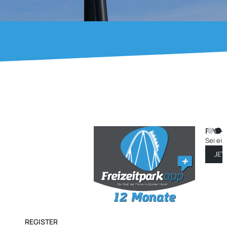
te
29.99
)
REGISTER