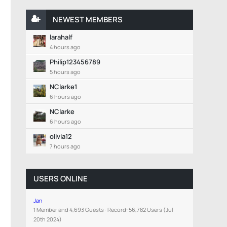
NEWEST MEMBERS
larahalf
4 hours ago
Philip123456789
5 hours ago
NClarke1
6 hours ago
NClarke
6 hours ago
olivia12
7 hours ago
USERS ONLINE
Jan
1 Member and 4,693 Guests
Record: 56,782 Users (
Jul
20th 2024
)