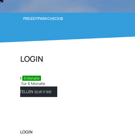
FREIZEITPARKCHECK©
LOGIN
FPC - Patron
12 Monate
Sei ein Patron für 12 Mona
JETZT BESTELLEN
(
EUR 
LOGIN