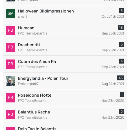
Halloween Bildimpressionen
3
smart
Oct 24th 2021
Huracan
18
FPC Team Belantis
Sep 26th 2021
Drachenritt
5
FPC Team Belantis
Sep 26th 2021
Cobra des Amun Ra
4
FPC Team Belantis
Sep 26th 2021
Energylandia - Polen Tour
45
Freizeitpark7
Aug 24th 2021
Poseidons Flotte
1
FPC Team Belantis
Nov 23rd 2020
Belantius Rache
2
FPC Team Belantis
Nov 23rd 2020
Dein Tag in Belantis...