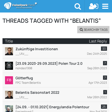
THREADS TAGGED WITH “BELANTIS”
SEARCH BY TAGS
Title
Last Reply
Zukünftige Investitionen
33
__Utz__
Dec 24th 2025
[23.09.2023-29.09.2023] Polen Tour 2.0
7
nondas1998
Sep 26th 2023
Götterflug
7
FPC Team Belantis
Apr 17th 2023
Belantis Saisonstart 2022
1
__Utz__
Mar 26th 2022
[24.09. - 01.10.2021] Energylandia Polentour
25
Freizeitpark7
Nov 3rd 2021