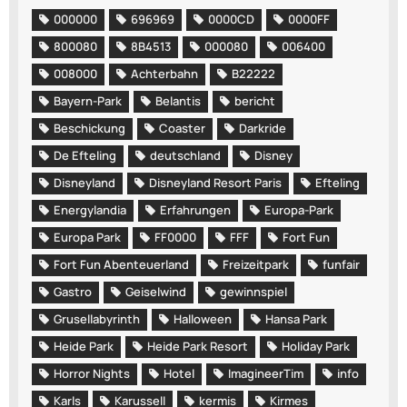
000000
696969
0000CD
0000FF
800080
8B4513
000080
006400
008000
Achterbahn
B22222
Bayern-Park
Belantis
bericht
Beschickung
Coaster
Darkride
De Efteling
deutschland
Disney
Disneyland
Disneyland Resort Paris
Efteling
Energylandia
Erfahrungen
Europa-Park
Europa Park
FF0000
FFF
Fort Fun
Fort Fun Abenteuerland
Freizeitpark
funfair
Gastro
Geiselwind
gewinnspiel
Grusellabyrinth
Halloween
Hansa Park
Heide Park
Heide Park Resort
Holiday Park
Horror Nights
Hotel
ImagineerTim
info
Karls
Karussell
kermis
Kirmes