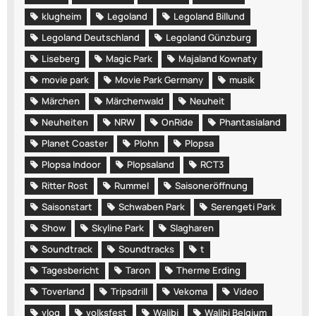
klugheim
Legoland
Legoland Billund
Legoland Deutschland
Legoland Günzburg
Liseberg
Magic Park
Majaland Kownaty
movie park
Movie Park Germany
musik
Märchen
Märchenwald
Neuheit
Neuheiten
NRW
OnRide
Phantasialand
Planet Coaster
Plohn
Plopsa
Plopsa Indoor
Plopsaland
RCT3
Ritter Rost
Rummel
Saisoneröffnung
Saisonstart
Schwaben Park
Serengeti Park
Show
Skyline Park
Slagharen
Soundtrack
Soundtracks
t
Tagesbericht
Taron
Therme Erding
Toverland
Tripsdrill
Vekoma
Video
vlog
volksfest
Walibi
Walibi Belgium