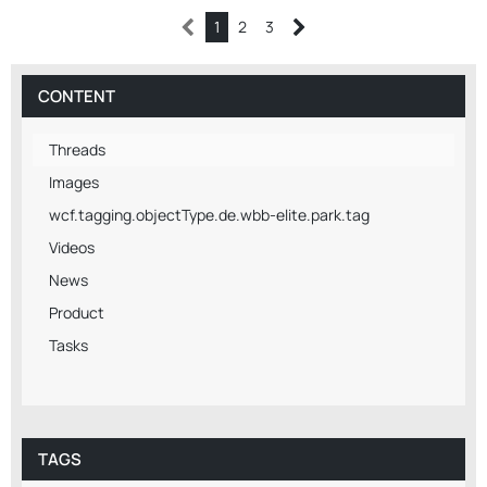
1
2
3
CONTENT
Threads
Images
wcf.tagging.objectType.de.wbb-elite.park.tag
Videos
News
Product
Tasks
TAGS