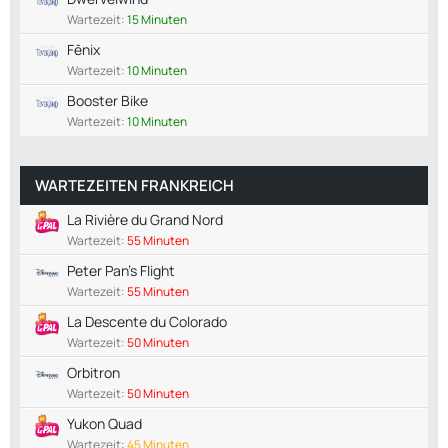
Wartezeit:
15 Minuten
Fēnix
Wartezeit:
10 Minuten
Booster Bike
Wartezeit:
10 Minuten
WARTEZEITEN FRANKREICH
La Rivière du Grand Nord
Wartezeit:
55 Minuten
Peter Pan's Flight
Wartezeit:
55 Minuten
La Descente du Colorado
Wartezeit:
50 Minuten
Orbitron
Wartezeit:
50 Minuten
Yukon Quad
Wartezeit:
45 Minuten