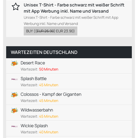
Unisex T-Shirt - Farbe schwarz mit weißer Schrift
mit App Werbung inkl. Name und Versand
Unisex T-Shirt - Farbe schwarz mit weißer Schrift mit App
Werbung inkl. Name und Versand
BUY
((
EUR 26.90
)
EUR 23.90
)
WARTEZEITEN DEUTSCHLAND
Desert Race
Wartezeit:
50 Minuten
Splash Battle
Wartezeit:
45 Minuten
Colossos - Kampf der Giganten
Wartezeit:
45 Minuten
Wildwasserbahn
Wartezeit:
45 Minuten
Wickie Splash
Wartezeit:
40 Minuten