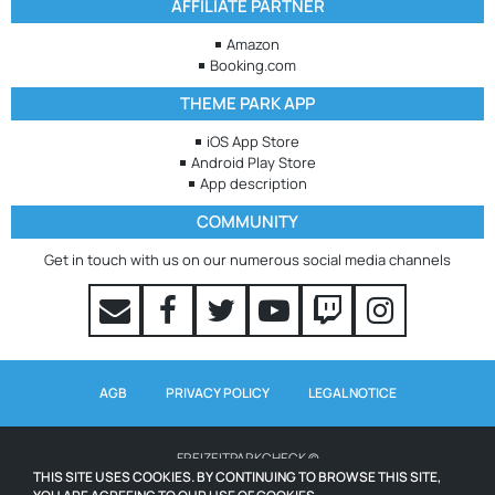
AFFILIATE PARTNER
Amazon
Booking.com
THEME PARK APP
iOS App Store
Android Play Store
App description
COMMUNITY
Get in touch with us on our numerous social media channels
AGB
PRIVACY POLICY
LEGAL NOTICE
FREIZEITPARKCHECK ©
THIS SITE USES COOKIES. BY CONTINUING TO BROWSE THIS SITE,