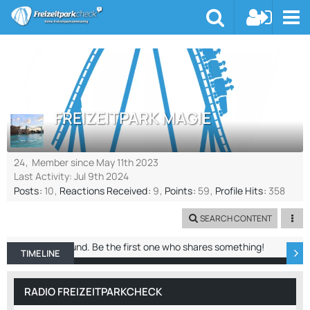
FREIZEITPARK MAGIE
24
Member since May 11th 2023
Last Activity:
Jul 9th 2024
Posts
10
Reactions Received
9
Points
59
Profile Hits
358
SEARCH CONTENT
No entries found. Be the first one who shares something!
TIMELINE
ABOUT ME
RECENT ACTIVITY
REACTIO
RADIO FREIZEITPARKCHECK