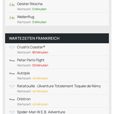
Geister Rikscha
Wartezeit:
5 Minuten
Wellenflug
Wartezeit:
5 Minuten
WARTEZEITEN FRANKREICH
Crush's Coaster®
Wartezeit:
80 Minuten
Peter Pan's Flight
Wartezeit:
50 Minuten
Autopia
Wartezeit:
45 Minuten
Ratatouille : L’Aventure Totalement Toquée de Rémy
Wartezeit:
45 Minuten
Orbitron
Wartezeit:
45 Minuten
Spider-Man W.E.B. Adventure