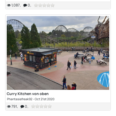
1,087
0
Curry Kitchen von oben
Phantasiafreak92
-
Oct 21st 2020
791
0