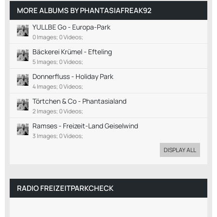
MORE ALBUMS BY PHANTASIAFREAK92
YULLBE Go - Europa-Park
0 Images; 0 Videos;
Bäckerei Krümel - Efteling
5 Images; 0 Videos;
Donnerfluss - Holiday Park
4 Images; 0 Videos;
Törtchen & Co - Phantasialand
2 Images; 0 Videos;
Ramses - Freizeit-Land Geiselwind
3 Images; 0 Videos;
DISPLAY ALL
RADIO FREIZEITPARKCHECK