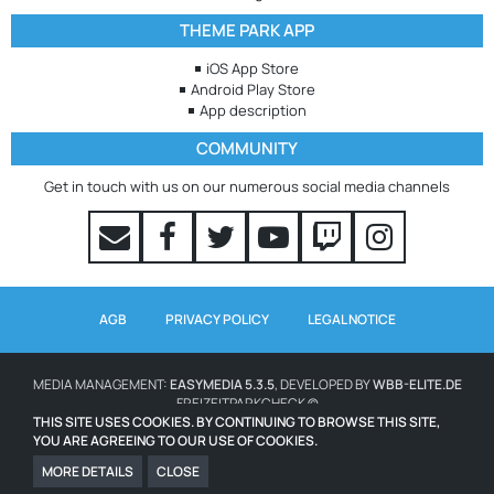
THEME PARK APP
iOS App Store
Android Play Store
App description
COMMUNITY
Get in touch with us on our numerous social media channels
AGB
PRIVACY POLICY
LEGAL NOTICE
MEDIA MANAGEMENT:
EASYMEDIA 5.3.5
, DEVELOPED BY
WBB-ELITE.DE
FREIZEITPARKCHECK ©
THIS SITE USES COOKIES. BY CONTINUING TO BROWSE THIS SITE,
YOU ARE AGREEING TO OUR USE OF COOKIES.
WAITING TIMES POWERED BY QUEUE-TIMES.COM
ICONS FROM WWW.ICONS8.COM
MORE DETAILS
CLOSE