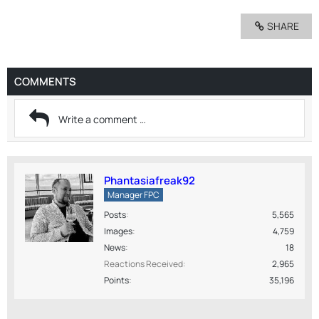
SHARE
COMMENTS
Phantasiafreak92
Manager FPC
Posts
5,565
Images
4,759
News
18
Reactions Received
2,965
Points
35,196