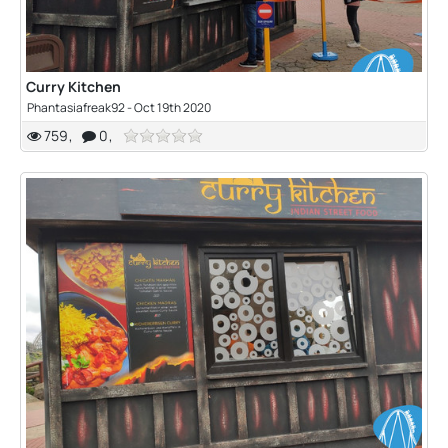
Curry Kitchen
Phantasiafreak92
-
Oct 19th 2020
759
0