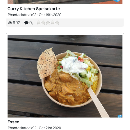
Curry Kitchen Speisekarte
Phantasiafreak92
-
Oct 19th 2020
902
0
Essen
Phantasiafreak92
-
Oct 21st 2020