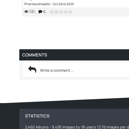
Phantasiafreak92
-
Oct 22nd 2020
721
0
COMMENTS
STATISTICS
2,460 Albums - 9,436 Images by 18 users (3.76 Images per d