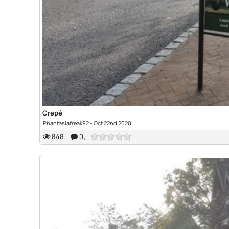
Crepé
Phantasiafreak92
-
Oct 22nd 2020
848
0