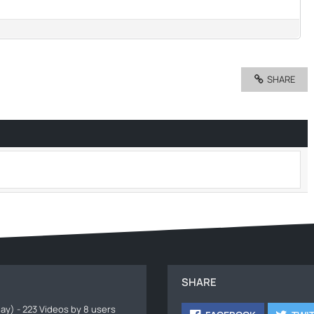
SHARE
SHARE
ay) - 223 Videos by 8 users