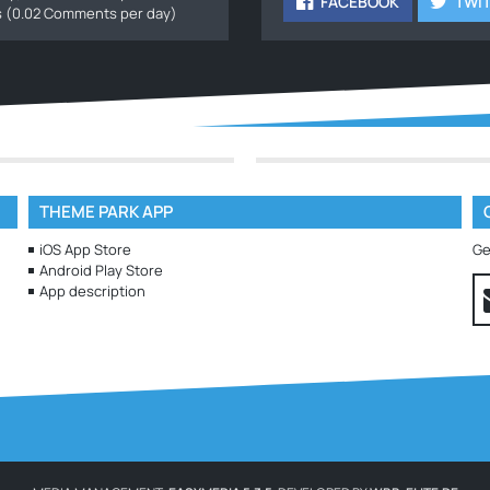
FACEBOOK
TWI
ts (0.02 Comments per day)
THEME PARK APP
iOS App Store
Ge
Android Play Store
App description