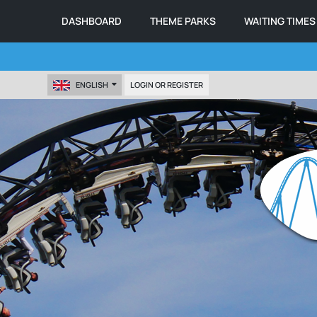
DASHBOARD
THEME PARKS
WAITING TIMES
ENGLISH
LOGIN OR REGISTER