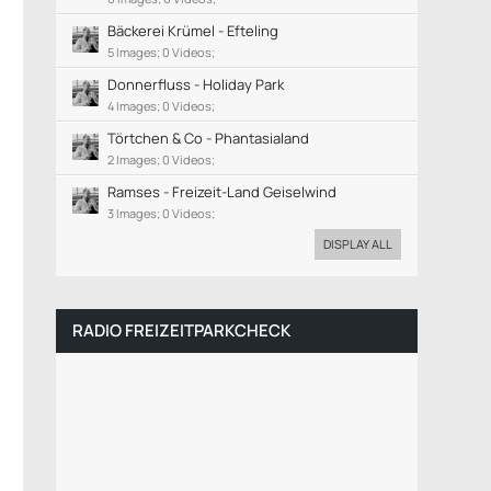
Bäckerei Krümel - Efteling
5 Images; 0 Videos;
Donnerfluss - Holiday Park
4 Images; 0 Videos;
Törtchen & Co - Phantasialand
2 Images; 0 Videos;
Ramses - Freizeit-Land Geiselwind
3 Images; 0 Videos;
DISPLAY ALL
RADIO FREIZEITPARKCHECK