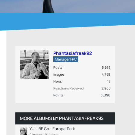
Phantasiafreak92
Manager FPC
Posts
5,565
Images
4,759
News
18
Reactions Received
2,965
Points
35,196
MORE ALBUMS BY PHANTASIAFREAK92
YULLBE Go - Europa-Park
0 Images; 0 Videos;