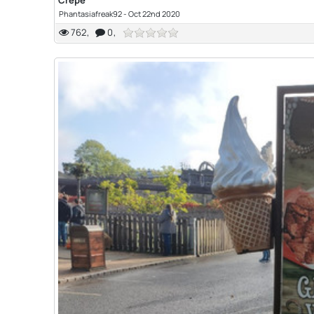
Crepé
Phantasiafreak92
-
Oct 22nd 2020
762
0