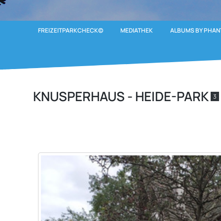
FREIZEITPARKCHECK©
MEDIATHEK
ALBUMS BY PHAN
KNUSPERHAUS - HEIDE-PARK
3