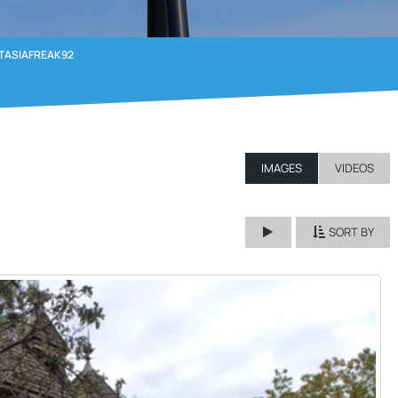
TASIAFREAK92
IMAGES
VIDEOS
SORT BY