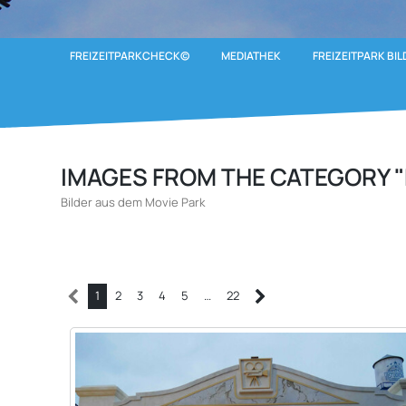
FREIZEITPARKCHECK©
MEDIATHEK
FREIZEITPARK BIL
IMAGES FROM THE CATEGORY "
Bilder aus dem Movie Park
1
2
3
4
5
…
22