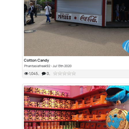
Cotton Candy
Phantasiafreak92
-
Jul 13th 2020
1,045
0