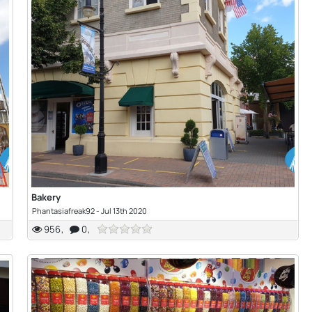
Bakery
Phantasiafreak92
-
Jul 13th 2020
956
0