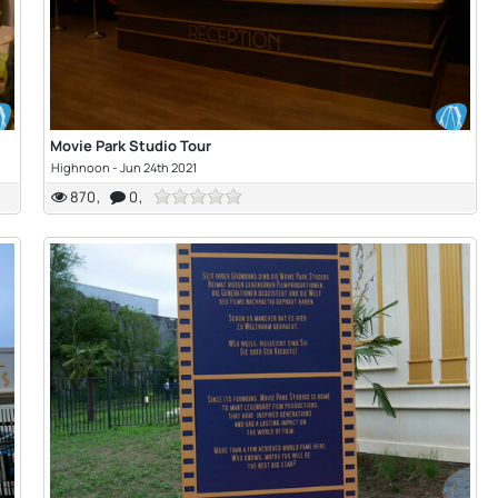
Movie Park Studio Tour
Highnoon
-
Jun 24th 2021
870
0