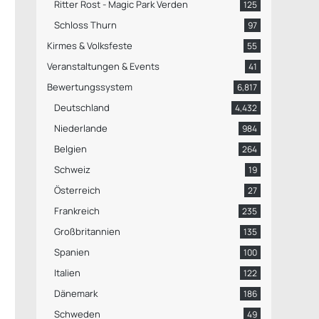
Ritter Rost - Magic Park Verden
125
Schloss Thurn
97
Kirmes & Volksfeste
55
Veranstaltungen & Events
41
Bewertungssystem
6,817
Deutschland
4,432
Niederlande
984
Belgien
264
Schweiz
19
Österreich
27
Frankreich
235
Großbritannien
135
Spanien
100
Italien
122
Dänemark
186
Schweden
49