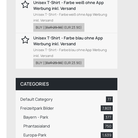
Unisex T-Shirt - Farbe weiß ohne App
Werbung inkl. Versand
Unisex T-Shirt - Farbe weiß ohne App Werbung
inkl. Versand
BUY
((
EUR 29.90
)
EUR 23.90
)
Unisex T-Shirt - Farbe blau ohne App
Werbung inkl. Versand
Unisex T-Shirt - Farbe blau ohne App Werbung
inkl. Versand
BUY
((
EUR 29.90
)
EUR 23.90
)
CATEGORIES
Default Category
77
Freizeitpark Bilder
7,803
Bayern - Park
377
Phantasialand
750
Europa-Park
1,639