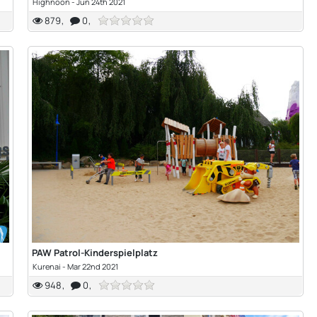
Highnoon
-
Jun 24th 2021
879
0
PAW Patrol-Kinderspielplatz
Kurenai
-
Mar 22nd 2021
948
0