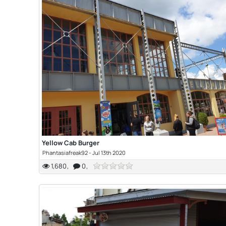
Yellow Cab Burger
Phantasiafreak92
-
Jul 13th 2020
1,680
0