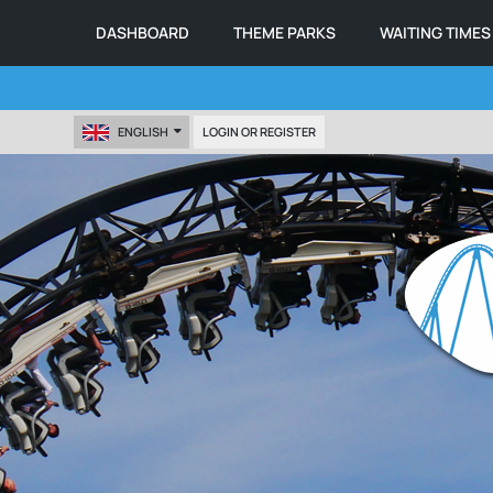
DASHBOARD
THEME PARKS
WAITING TIMES
ENGLISH
LOGIN OR REGISTER