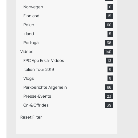
Norwegen
0
Finnland
15
Polen
60
Irland
5
Portugal
38
Videos
140
FPC App Erklär Videos
13
Italien Tour 2019
9
Vlogs
9
Parkberichte Allgemein
66
Presse-Events
23
On-& Offrides
39
Reset Filter