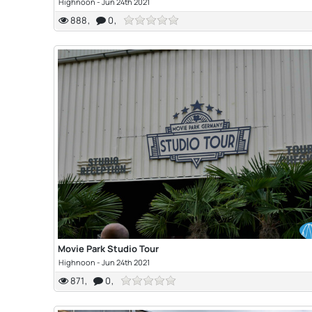
Highnoon
-
Jun 24th 2021
888
0
Movie Park Studio Tour
Highnoon
-
Jun 24th 2021
871
0