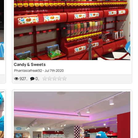
Candy & Sweets
Phantasiafreak92
-
Jul 7th 2020
927
0