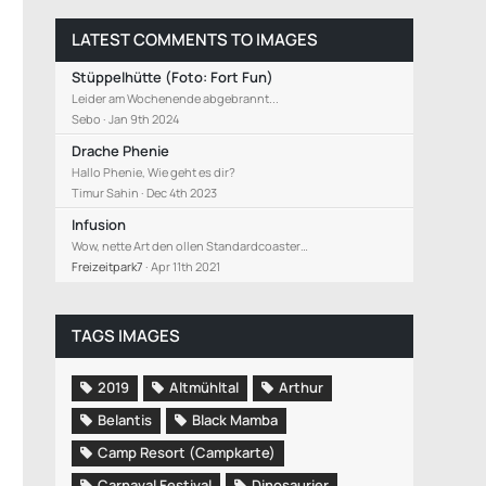
LATEST COMMENTS TO IMAGES
Stüppelhütte (Foto: Fort Fun)
Leider am Wochenende abgebrannt...
Sebo
Jan 9th 2024
Drache Phenie
Hallo Phenie, Wie geht es dir?
Timur Sahin
Dec 4th 2023
Infusion
Wow, nette Art den ollen Standardcoaster…
Freizeitpark7
Apr 11th 2021
TAGS IMAGES
2019
Altmühltal
Arthur
Belantis
Black Mamba
Camp Resort (Campkarte)
Carnaval Festival
Dinosaurier