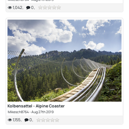
1,042
0
Kolbensattel - Alpine Coaster
Mikesch8764
-
Aug 27th 2019
1,155
0