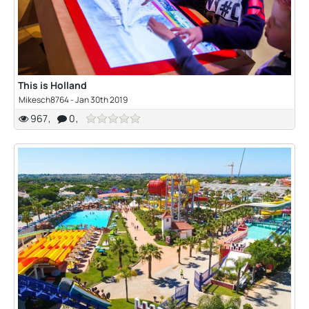
This is Holland
Mikesch8764
-
Jan 30th 2019
967
0