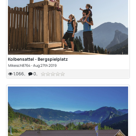
Kolbensattel - Bergspielplatz
Mikesch8764
-
Aug 27th 2019
1,066
0