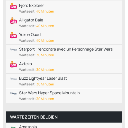
Fjord Explorer
Wartezeit:
40 Minuten
Alligator Baie
Wartezeit:
40 Minuten
Yukon Quad
Wartezeit:
40 Minuten
Starport : rencontre avec un Personnage Star Wars
Wartezeit:
30 Minuten
Azteka
Wartezeit:
30 Minuten
Buzz Lightyear Laser Blast
Wartezeit:
30 Minuten
Star Wars Hyper Space Mountain
Wartezeit:
30 Minuten
WARTEZEITEN BELGIEN
Amazonia