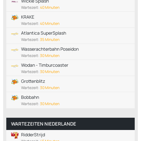
Wickie Splash
Wartezeit:
40 Minuten
KRAKE
Wartezeit:
40 Minuten
Atlantica SuperSplash
Wartezeit:
35 Minuten
Wasserachterbahn Poseidon
Wartezeit:
30 Minuten
Wodan - Timburcoaster
Wartezeit:
30 Minuten
Grottenblitz
Wartezeit:
30 Minuten
Bobbahn
Wartezeit:
30 Minuten
WARTEZEITEN NIEDERLANDE
RidderStrijd