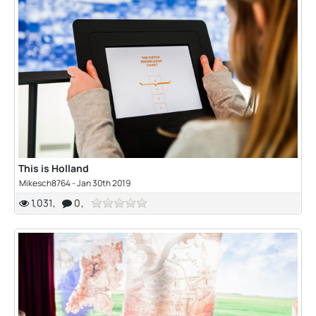
This is Holland
Mikesch8764
-
Jan 30th 2019
1,031
0