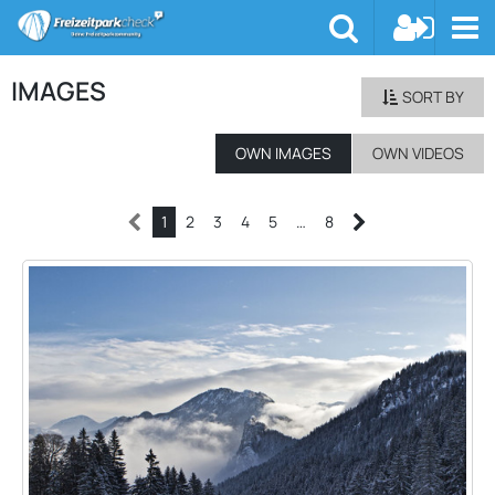
IMAGES
SORT BY
OWN IMAGES
OWN VIDEOS
1
2
3
4
5
…
8