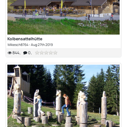
Kolbensattelhütte
Mikesch8764
-
Aug 27th 2019
844
0