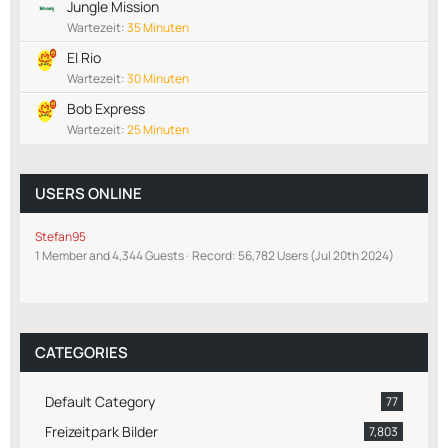
Jungle Mission
Wartezeit:
35 Minuten
El Rio
Wartezeit:
30 Minuten
Bob Express
Wartezeit:
25 Minuten
USERS ONLINE
Stefan95
1 Member and 4,344 Guests
Record: 56,782 Users (
Jul 20th 2024
)
CATEGORIES
Default Category
77
Freizeitpark Bilder
7,803