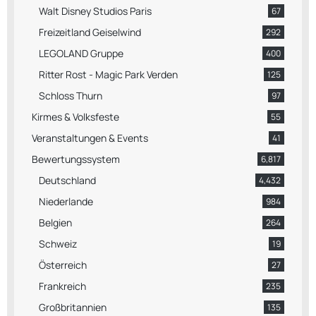
Walt Disney Studios Paris
67
Freizeitland Geiselwind
292
LEGOLAND Gruppe
400
Ritter Rost - Magic Park Verden
125
Schloss Thurn
97
Kirmes & Volksfeste
55
Veranstaltungen & Events
41
Bewertungssystem
6,817
Deutschland
4,432
Niederlande
984
Belgien
264
Schweiz
19
Österreich
27
Frankreich
235
Großbritannien
135