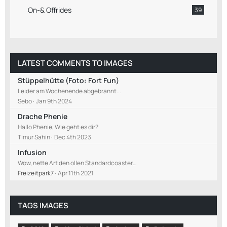
On-& Offrides
39
LATEST COMMENTS TO IMAGES
Stüppelhütte (Foto: Fort Fun)
Leider am Wochenende abgebrannt...
Sebo
Jan 9th 2024
Drache Phenie
Hallo Phenie, Wie geht es dir?
Timur Sahin
Dec 4th 2023
Infusion
Wow, nette Art den ollen Standardcoaster…
Freizeitpark7
Apr 11th 2021
TAGS IMAGES