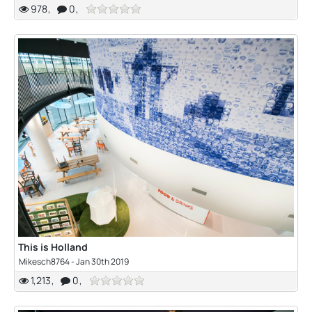
978
0
This is Holland
Mikesch8764
-
Jan 30th 2019
1,213
0