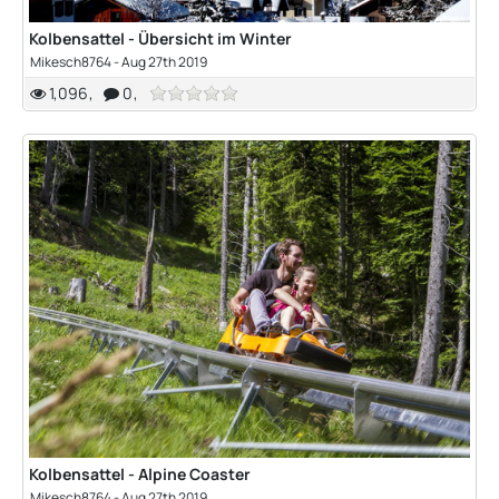
Kolbensattel - Übersicht im Winter
Mikesch8764
-
Aug 27th 2019
1,096
0
Kolbensattel - Alpine Coaster
Mikesch8764
-
Aug 27th 2019