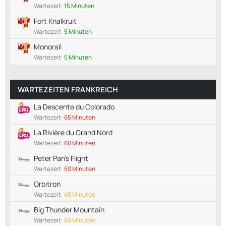
Wartezeit:
15 Minuten
Fort Knalkruit
Wartezeit:
5 Minuten
Monorail
Wartezeit:
5 Minuten
WARTEZEITEN FRANKREICH
La Descente du Colorado
Wartezeit:
65 Minuten
La Rivière du Grand Nord
Wartezeit:
60 Minuten
Peter Pan's Flight
Wartezeit:
50 Minuten
Orbitron
Wartezeit:
45 Minuten
Big Thunder Mountain
Wartezeit:
45 Minuten