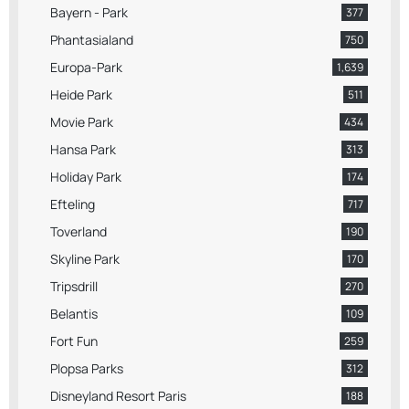
Bayern - Park
377
Phantasialand
750
Europa-Park
1,639
Heide Park
511
Movie Park
434
Hansa Park
313
Holiday Park
174
Efteling
717
Toverland
190
Skyline Park
170
Tripsdrill
270
Belantis
109
Fort Fun
259
Plopsa Parks
312
Disneyland Resort Paris
188