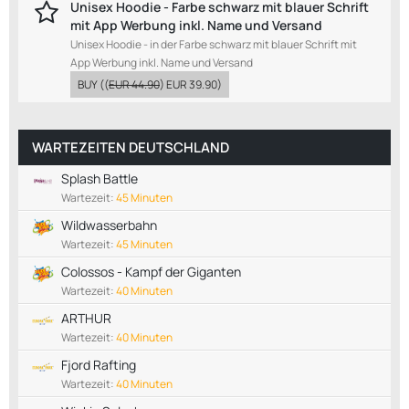
Unisex Hoodie - Farbe schwarz mit blauer Schrift
mit App Werbung inkl. Name und Versand
Unisex Hoodie - in der Farbe schwarz mit blauer Schrift mit
App Werbung inkl. Name und Versand
BUY
((
EUR 44.90
)
EUR 39.90
)
WARTEZEITEN DEUTSCHLAND
Splash Battle
Wartezeit:
45 Minuten
Wildwasserbahn
Wartezeit:
45 Minuten
Colossos - Kampf der Giganten
Wartezeit:
40 Minuten
ARTHUR
Wartezeit:
40 Minuten
Fjord Rafting
Wartezeit:
40 Minuten