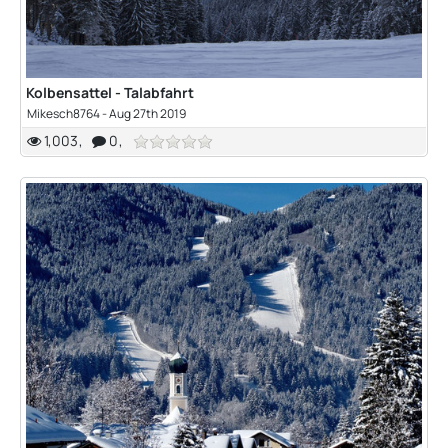
Kolbensattel - Talabfahrt
Mikesch8764
-
Aug 27th 2019
1,003
0