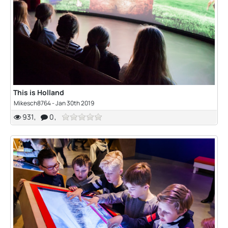
This is Holland
Mikesch8764
-
Jan 30th 2019
931
0