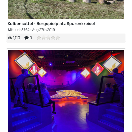
Kolbensattel - Bergspielplatz Spurenkreisel
Mikesch8764
-
Aug 27th 2019
1,110
0