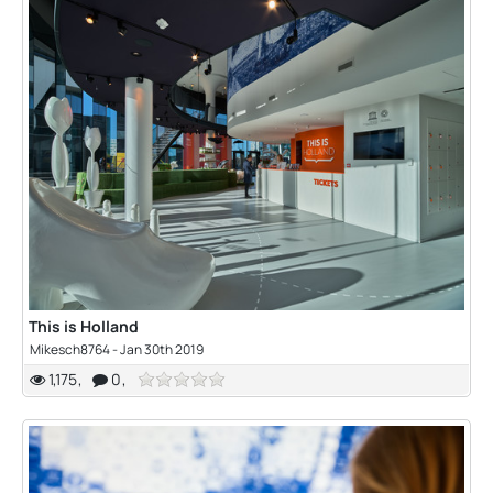
This is Holland
Mikesch8764
-
Jan 30th 2019
1,175
0