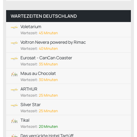
WARTEZEITEN DEUTSCHLAND
Voletarium
Wartezeit:
45 Minuten
Voltron Nevera powered by Rimac
Wartezeit:
40 Minuten
Eurosat - CanCan Coaster
Wartezeit:
35 Minuten
Maus au Chocolat
Wartezeit:
30 Minuten
ARTHUR
Wartezeit:
25 Minuten
Silver Star
Wartezeit:
25 Minuten
Tikal
Wartezeit:
20 Minuten
Das verrückte Hotel Tartüff