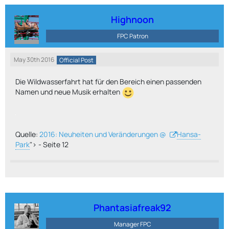
Highnoon
FPC Patron
May 30th 2016
Official Post
Die Wildwasserfahrt hat für den Bereich einen passenden
Namen und neue Musik erhalten
Quelle:
2016: Neuheiten und Veränderungen @
Hansa-
Park
"> - Seite 12
Phantasiafreak92
Manager FPC