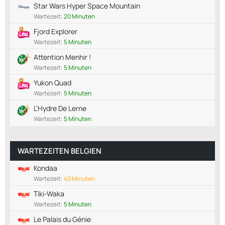
Star Wars Hyper Space Mountain
Wartezeit:
20 Minuten
Fjord Explorer
Wartezeit:
5 Minuten
Attention Menhir !
Wartezeit:
5 Minuten
Yukon Quad
Wartezeit:
5 Minuten
L'Hydre De Lerne
Wartezeit:
5 Minuten
WARTEZEITEN BELGIEN
Kondaa
Wartezeit:
40 Minuten
Tiki-Waka
Wartezeit:
5 Minuten
Le Palais du Génie