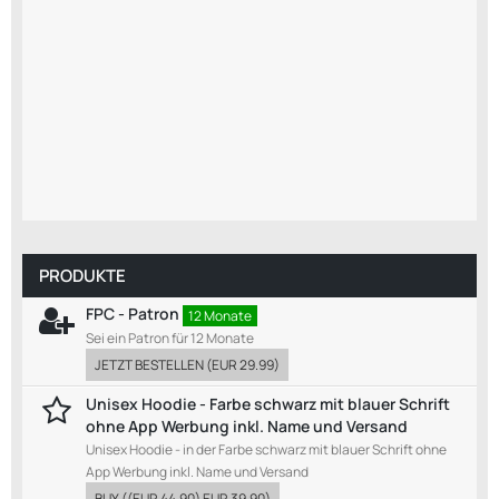
PRODUKTE
FPC - Patron
12 Monate
Sei ein Patron für 12 Monate
JETZT BESTELLEN
(
EUR 29.99
)
Unisex Hoodie - Farbe schwarz mit blauer Schrift
ohne App Werbung inkl. Name und Versand
Unisex Hoodie - in der Farbe schwarz mit blauer Schrift ohne
App Werbung inkl. Name und Versand
BUY
((
EUR 44.90
)
EUR 39.90
)