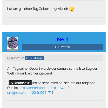
hat am gleichen Tag Geburtstag wie ich
Kevin
FPC Patron
Jul 14th 2022
Official Post
Am Tag seiner Geburt wurde der damals schnellste Zug der
Welt in Frankreich eingeweiht.
(
ursinho76
ich beziehe mich bei der Info auf folgende
Quelle:
https://chroniknet.de/extra/wa…/?
ereignisdatum=22.9.1976
)