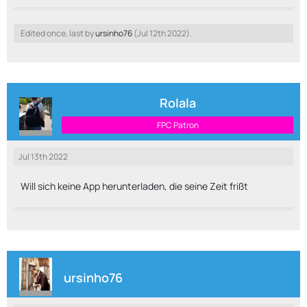
Edited once, last by
ursinho76
(
Jul 12th 2022
).
Rolala
FPC Patron
Jul 13th 2022
Will sich keine App herunterladen, die seine Zeit frißt
ursinho76