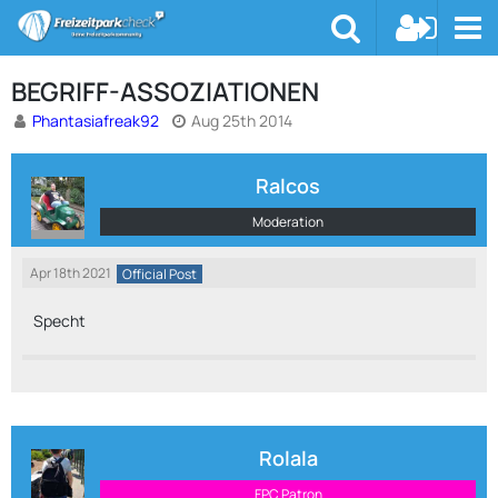
BEGRIFF-ASSOZIATIONEN
Phantasiafreak92
Aug 25th 2014
Ralcos
Moderation
Apr 18th 2021
Official Post
Specht
Rolala
FPC Patron