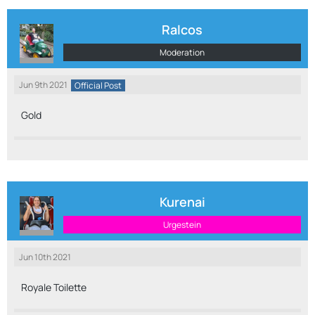
Ralcos
Moderation
Jun 9th 2021
Official Post
Gold
Kurenai
Urgestein
Jun 10th 2021
Royale Toilette