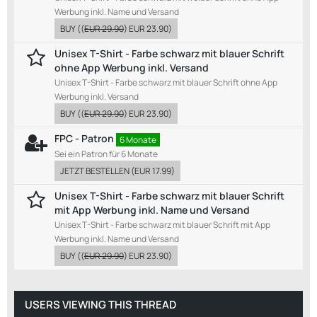
Werbung inkl. Name und Versand
BUY
((
EUR 29.90
)
EUR 23.90
)
Unisex T-Shirt - Farbe schwarz mit blauer Schrift
ohne App Werbung inkl. Versand
Unisex T-Shirt - Farbe schwarz mit blauer Schrift ohne App
Werbung inkl. Versand
BUY
((
EUR 29.90
)
EUR 23.90
)
FPC - Patron
6 Monate
Sei ein Patron für 6 Monate
JETZT BESTELLEN
(
EUR 17.99
)
Unisex T-Shirt - Farbe schwarz mit blauer Schrift
mit App Werbung inkl. Name und Versand
Unisex T-Shirt - Farbe schwarz mit blauer Schrift mit App
Werbung inkl. Name und Versand
BUY
((
EUR 29.90
)
EUR 23.90
)
USERS VIEWING THIS THREAD