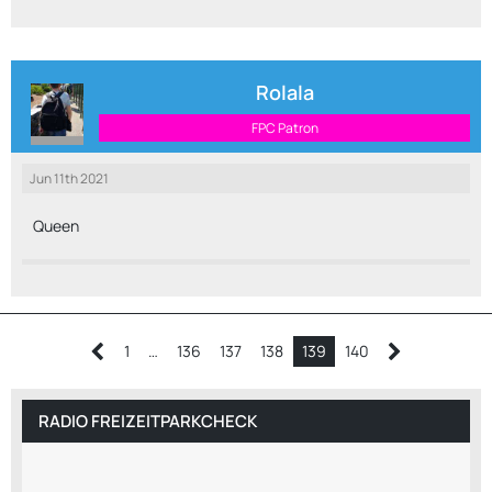
Rolala
FPC Patron
Jun 11th 2021
Queen
1
…
136
137
138
139
140
RADIO FREIZEITPARKCHECK