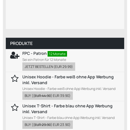
PRODUKTE
FPC - Patron
12 Monate
Sei ein Patron für 12 Monate
JETZT BESTELLEN
(
EUR 29.99
)
Unisex Hoodie - Farbe weiß ohne App Werbung
inkl. Versand
Unisex Hoodie - Farbe weiß ohne App Werbung inkl. Versand
BUY
((
EUR 44.90
)
EUR 39.90
)
Unisex T-Shirt - Farbe blau ohne App Werbung
inkl. Versand
Unisex T-Shirt - Farbe blau ohne App Werbung inkl. Versand
BUY
((
EUR 29.90
)
EUR 23.90
)