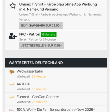
Unisex T-Shirt - Farbe blau ohne App Werbung
inkl. Name und Versand
Unisex T-Shirt - Farbe blau ohne App Werbung inkl. Name und
Versand
BUY
((
EUR 29.90
)
EUR 23.90
)
FPC - Patron
6 Monate
Sei ein Patron für 6 Monate
JETZT BESTELLEN
(
EUR 17.99
)
WARTEZEITEN DEUTSCHLAND
Wildwasserbahn
Wartezeit:
35 Minuten
ARTHUR
Wartezeit:
30 Minuten
Eurosat - CanCan Coaster
Wartezeit:
25 Minuten
100% Wolf – Die Familienachterbahn -New 2026-