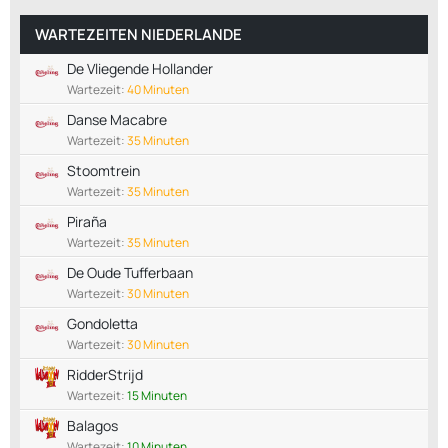
WARTEZEITEN NIEDERLANDE
De Vliegende Hollander
Wartezeit:
40 Minuten
Danse Macabre
Wartezeit:
35 Minuten
Stoomtrein
Wartezeit:
35 Minuten
Piraña
Wartezeit:
35 Minuten
De Oude Tufferbaan
Wartezeit:
30 Minuten
Gondoletta
Wartezeit:
30 Minuten
RidderStrijd
Wartezeit:
15 Minuten
Balagos
Wartezeit:
10 Minuten