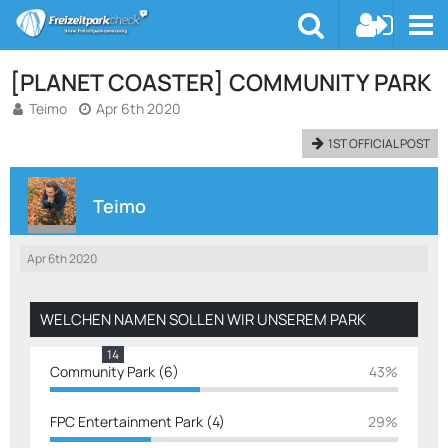
[PLANET COASTER] COMMUNITY PARK
Teimo
Apr 6th 2020
1ST OFFICIAL POST
Teimo
Apr 6th 2020
WELCHEN NAMEN SOLLEN WIR UNSEREM PARK
GEBEN ?
14
Community Park (6)
43%
FPC Entertainment Park (4)
29%