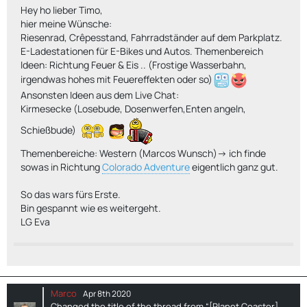
Hey ho lieber Timo,
hier meine Wünsche:
Riesenrad, Crêpesstand, Fahrradständer auf dem Parkplatz.
E-Ladestationen für E-Bikes und Autos. Themenbereich
Ideen: Richtung Feuer & Eis .. (Frostige Wasserbahn,
irgendwas hohes mit Feuereffekten oder so)
Ansonsten Ideen aus dem Live Chat:
Kirmesecke (Losebude, Dosenwerfen,Enten angeln,
Schießbude)
Themenbereiche: Western (Marcos Wunsch)-> ich finde
sowas in Richtung
Colorado Adventure
eigentlich ganz gut.
So das wars fürs Erste.
Bin gespannt wie es weitergeht.
LG Eva
Marco
Apr 8th 2020
Changed the title of the thread from “[Planet Coaster]