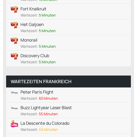
Fort Knalkruit
Wartezeit:
5 Minuten
Het Galjoen
Wartezeit:
5 Minuten
Monorail
Wartezeit:
5 Minuten
Discovery Club
Wartezeit:
5 Minuten
WARTEZEITEN FRANKREICH
Peter Pan's Flight
Wartezeit:
60 Minuten
Buzz Lightyear Laser Blast
Wartezeit:
55 Minuten
La Descente du Colorado
Wartezeit:
45 Minuten