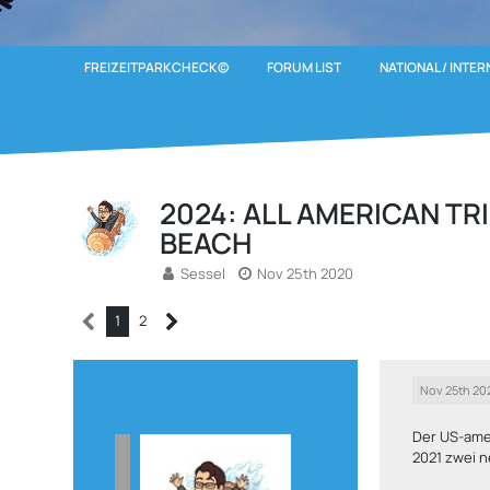
FREIZEITPARKCHECK©
FORUM LIST
NATIONAL / INTE
2024: ALL AMERICAN TR
BEACH
Sessel
Nov 25th 2020
1
2
Nov 25th 20
Der US-amer
2021 zwei n