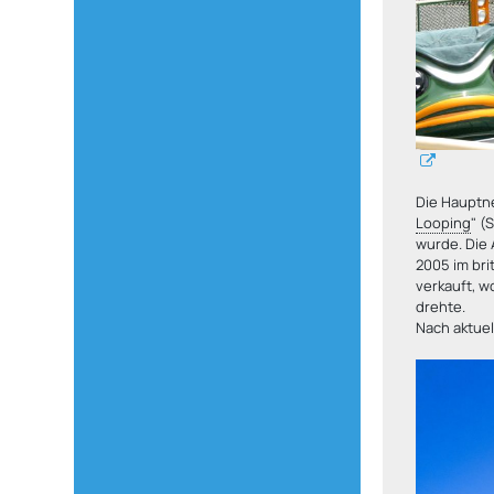
Die Hauptne
Looping
" (
wurde. Die 
2005 im bri
verkauft, w
drehte.
Nach aktue