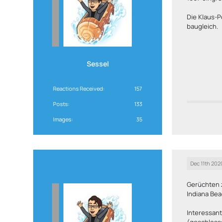
Die Klaus-
baugleich.
Sessel
Reactions Received
157
Posts
133
Images
35
Dec 11th 202
Gerüchten 
Indiana Be
Interessant
(geschlosse