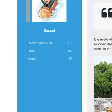
Sessel
Die erste A
Reactions Received
157
Runden dreh
dem Hause 
Posts
133
Images
35