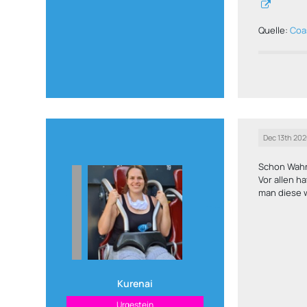
Quelle:
Coa
Dec 13th 20
Schon Wahns
Vor allen h
man diese w
Kurenai
Urgestein