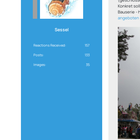
Konkret sol
Bauserie -
angeboten
Sessel
Reactions Received
157
Posts
133
Images
35