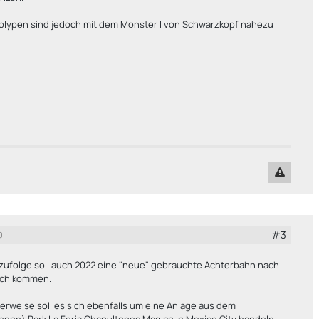
Polypen sind jedoch mit dem Monster I von Schwarzkopf nahezu
#3
0
zufolge soll auch 2022 eine "neue" gebrauchte Achterbahn nach
ach kommen.
erweise soll es sich ebenfalls um eine Anlage aus dem
nen) Park La Feria Chapultepec Magico in Mexico City handeln.