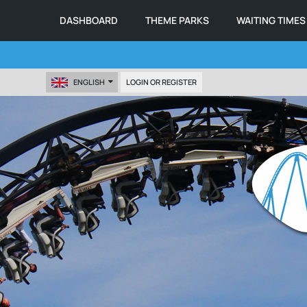
DASHBOARD
THEME PARKS
WAITING TIMES
ENGLISH
LOGIN OR REGISTER