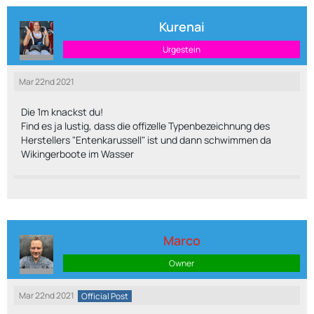
Kurenai
Urgestein
Mar 22nd 2021
Die 1m knackst du!
Find es ja lustig, dass die offizelle Typenbezeichnung des
Herstellers "Entenkarussell" ist und dann schwimmen da
Wikingerboote im Wasser
Marco
Owner
Mar 22nd 2021
Official Post