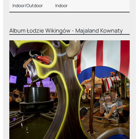
Indoor/Outdoor
Indoor
Album
Łodzie Wikingów - Majaland Kownaty