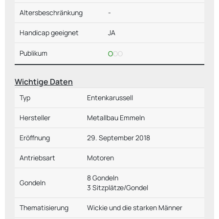
Altersbeschränkung
-
Handicap geeignet
JA
Publikum
O
OO
Wichtige Daten
Typ
Entenkarussell
Hersteller
Metallbau Emmeln
Eröffnung
29. September 2018
Antriebsart
Motoren
8 Gondeln
Gondeln
3 Sitzplätze/Gondel
Thematisierung
Wickie und die starken Männer