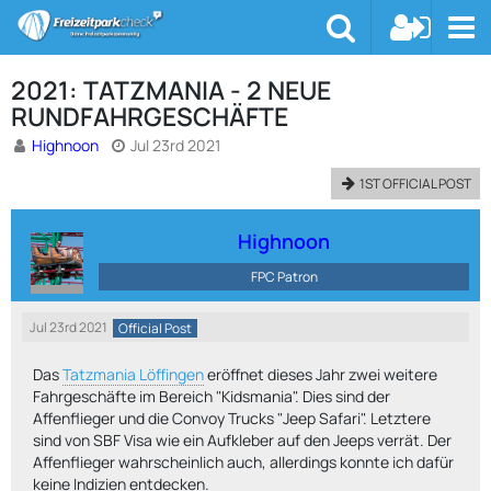
2021: TATZMANIA - 2 NEUE
RUNDFAHRGESCHÄFTE
Highnoon
Jul 23rd 2021
1ST OFFICIAL POST
Highnoon
FPC Patron
Jul 23rd 2021
Official Post
Das
Tatzmania Löffingen
eröffnet dieses Jahr zwei weitere
Fahrgeschäfte im Bereich "Kidsmania". Dies sind der
Affenflieger und die Convoy Trucks "Jeep Safari". Letztere
sind von SBF Visa wie ein Aufkleber auf den Jeeps verrät. Der
Affenflieger wahrscheinlich auch, allerdings konnte ich dafür
keine Indizien entdecken.