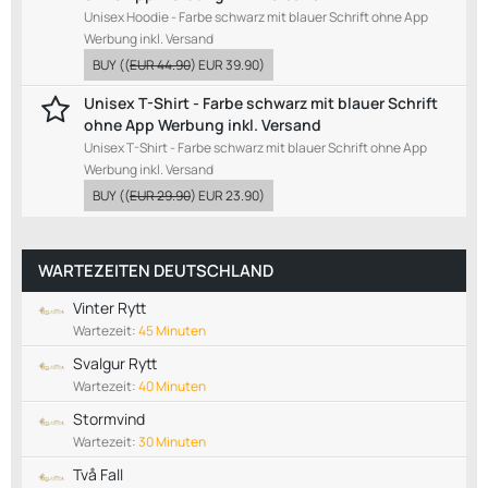
Unisex Hoodie - Farbe schwarz mit blauer Schrift ohne App
Werbung inkl. Versand
BUY
((
EUR 44.90
)
EUR 39.90
)
Unisex T-Shirt - Farbe schwarz mit blauer Schrift
ohne App Werbung inkl. Versand
Unisex T-Shirt - Farbe schwarz mit blauer Schrift ohne App
Werbung inkl. Versand
BUY
((
EUR 29.90
)
EUR 23.90
)
WARTEZEITEN DEUTSCHLAND
Vinter Rytt
Wartezeit:
45 Minuten
Svalgur Rytt
Wartezeit:
40 Minuten
Stormvind
Wartezeit:
30 Minuten
Två Fall