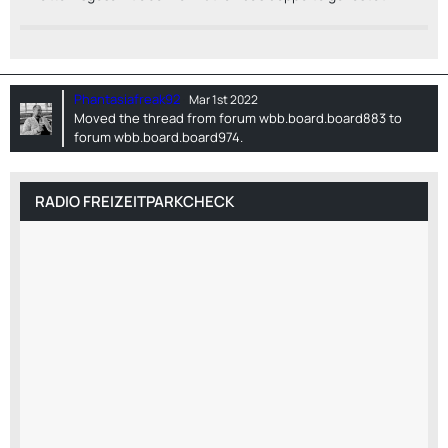
Phantasiafreak92
Mar 1st 2022
Moved the thread from forum
wbb.board.board883
to
forum
wbb.board.board974
.
RADIO FREIZEITPARKCHECK