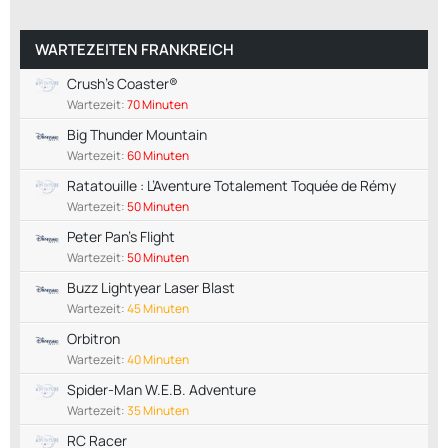
WARTEZEITEN FRANKREICH
Crush's Coaster®
Wartezeit:
70 Minuten
Big Thunder Mountain
Wartezeit:
60 Minuten
Ratatouille : L’Aventure Totalement Toquée de Rémy
Wartezeit:
50 Minuten
Peter Pan's Flight
Wartezeit:
50 Minuten
Buzz Lightyear Laser Blast
Wartezeit:
45 Minuten
Orbitron
Wartezeit:
40 Minuten
Spider-Man W.E.B. Adventure
Wartezeit:
35 Minuten
RC Racer