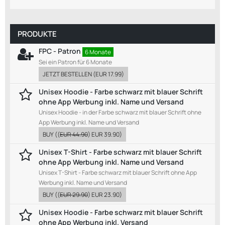
PRODUKTE
FPC - Patron
6 Monate
Sei ein Patron für 6 Monate
JETZT BESTELLEN
(
EUR 17.99
)
Unisex Hoodie - Farbe schwarz mit blauer Schrift
ohne App Werbung inkl. Name und Versand
Unisex Hoodie - in der Farbe schwarz mit blauer Schrift ohne
App Werbung inkl. Name und Versand
BUY
((
EUR 44.90
)
EUR 39.90
)
Unisex T-Shirt - Farbe schwarz mit blauer Schrift
ohne App Werbung inkl. Name und Versand
Unisex T-Shirt - Farbe schwarz mit blauer Schrift ohne App
Werbung inkl. Name und Versand
BUY
((
EUR 29.90
)
EUR 23.90
)
Unisex Hoodie - Farbe schwarz mit blauer Schrift
ohne App Werbung inkl. Versand